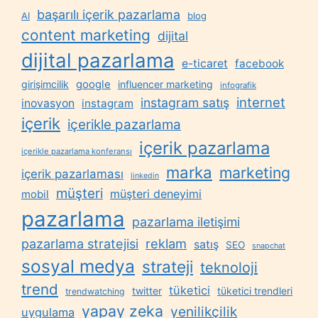
başarılı içerik pazarlama
AI
blog
content marketing
dijital
dijital pazarlama
e-ticaret
facebook
google
girişimcilik
influencer marketing
infografik
internet
instagram satış
inovasyon
instagram
içerik
içerikle pazarlama
içerik pazarlama
içerikle pazarlama konferansı
marka
marketing
içerik pazarlaması
linkedin
müşteri
müşteri deneyimi
mobil
pazarlama
pazarlama iletişimi
reklam
pazarlama stratejisi
satış
SEO
snapchat
sosyal medya
strateji
teknoloji
trend
tüketici
twitter
tüketici trendleri
trendwatching
yapay zeka
yenilikçilik
uygulama