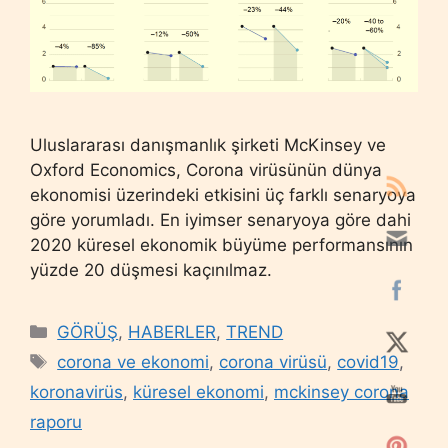
Uluslararası danışmanlık şirketi McKinsey ve
Oxford Economics, Corona virüsünün dünya
ekonomisi üzerindeki etkisini üç farklı senaryoya
göre yorumladı. En iyimser senaryoya göre dahi
2020 küresel ekonomik büyüme performansının
yüzde 20 düşmesi kaçınılmaz.
Categories
GÖRÜŞ
,
HABERLER
,
TREND
Tags
corona ve ekonomi
,
corona virüsü
,
covid19
,
koronavirüs
,
küresel ekonomi
,
mckinsey corona
raporu