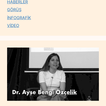
HABERLER
GÖRÜŞ
İNFOGRAFİK
VİDEO