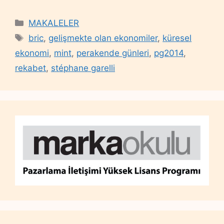
Categories
MAKALELER
Tags
bric
,
gelişmekte olan ekonomiler
,
küresel
ekonomi
,
mint
,
perakende günleri
,
pg2014
,
rekabet
,
stéphane garelli