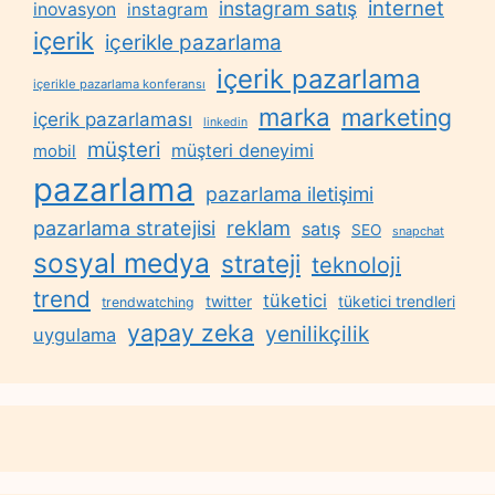
internet
instagram satış
inovasyon
instagram
içerik
içerikle pazarlama
içerik pazarlama
içerikle pazarlama konferansı
marka
marketing
içerik pazarlaması
linkedin
müşteri
müşteri deneyimi
mobil
pazarlama
pazarlama iletişimi
reklam
pazarlama stratejisi
satış
SEO
snapchat
sosyal medya
strateji
teknoloji
trend
tüketici
twitter
tüketici trendleri
trendwatching
yapay zeka
yenilikçilik
uygulama