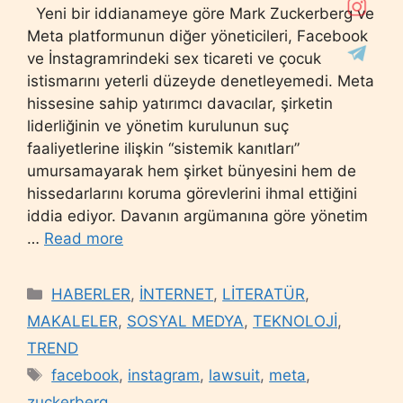
Yeni bir iddianameye göre Mark Zuckerberg ve
Meta platformunun diğer yöneticileri, Facebook
ve İnstagramrindeki sex ticareti ve çocuk
istismarını yeterli düzeyde denetleyemedi. Meta
hissesine sahip yatırımcı davacılar, şirketin
liderliğinin ve yönetim kurulunun suç
faaliyetlerine ilişkin “sistemik kanıtları”
umursamayarak hem şirket bünyesini hem de
hissedarlarını koruma görevlerini ihmal ettiğini
iddia ediyor. Davanın argümanına göre yönetim
…
Read more
Categories
HABERLER
,
İNTERNET
,
LİTERATÜR
,
MAKALELER
,
SOSYAL MEDYA
,
TEKNOLOJİ
,
TREND
Tags
facebook
,
instagram
,
lawsuit
,
meta
,
zuckerberg