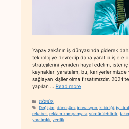
Yapay zekânın iş dünyasında giderek daha 
teknolojiye devredip daha yaratıcı işlere 
stratejilerini yeniden hayal edelim, ister iç 
kaynakları yaratalım, bu, kariyerlerimizde
sağlayan kişiler olma fırsatımızdır. 2024’
yapılan …
Read more
Categories
GÖRÜŞ
Tags
Değişim
,
dönüşüm
,
inovasyon
,
iş birliği
,
iş strat
rekabet
,
reklam kampanyası
,
sürdürülebilirlik
,
takı
yaratıcılık
,
yenilik