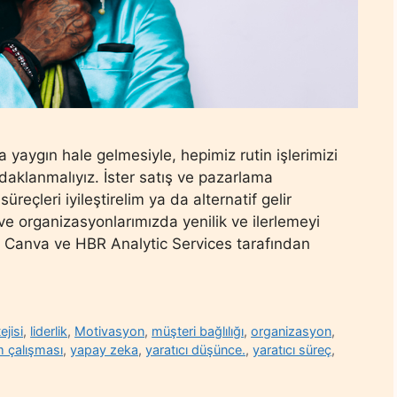
yaygın hale gelmesiyle, hepimiz rutin işlerimizi
odaklanmalıyız. İster satış ve pazarlama
süreçleri iyileştirelim ya da alternatif gelir
 ve organizasyonlarımızda yenilik ve ilerlemeyi
te Canva ve HBR Analytic Services tarafından
ejisi
,
liderlik
,
Motivasyon
,
müşteri bağlılığı
,
organizasyon
,
m çalışması
,
yapay zeka
,
yaratıcı düşünce.
,
yaratıcı süreç
,