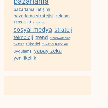
pazarlama
pazarlama iletişimi
reklam
pazarlama stratejisi
satış
SEO
snapchat
sosyal medya
strateji
trend
teknoloji
trendwatching
tüketici
twitter
tüketici trendleri
yapay zeka
uygulama
yenilikçilik