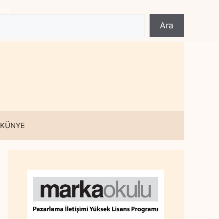
Ara
Ara
 KÜNYE