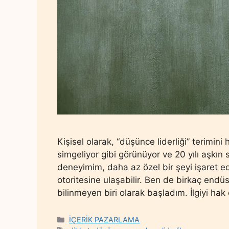
Kişisel olarak, “düşünce liderliği” terimin
simgeliyor gibi görünüyor ve 20 yılı aşkın s
deneyimim, daha az özel bir şeyi işaret edi
otoritesine ulaşabilir. Ben de birkaç end
bilinmeyen biri olarak başladım. İlgiyi ha
Categories
İÇERİK PAZARLAMA