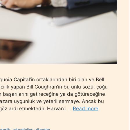
quoia Capital’in ortaklarından biri olan ve Bell
cilik yapan Bill Coughran’ın bu ünlü sözü, çoğu
n başarılarını getireceğine ya da götüreceğine
 pazara uygunluk ve yeterli sermaye. Ancak bu
göz ardı etmektedir. Harvard …
Read more
iderlik
,
yöneticiler
,
yönetim