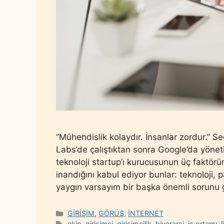
‘’Mühendislik kolaydır. İnsanlar zordur.” Se
Labs’de çalıştıktan sonra Google’da yöneti
teknoloji startup’ı kurucusunun üç faktörü
inandığını kabul ediyor bunlar: teknoloji,
yaygın varsayım bir başka önemli sorunu 
Categories
GİRİŞİM
,
GÖRÜŞ
,
İNTERNET
Tags
ekip
,
girişimci
,
girişimcilik
,
hiyerarşi
,
iş ortamı
,
l