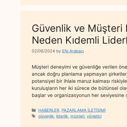
Güvenlik ve Müşteri
Neden Kıdemli Lider
02/06/2024
by
Efe Arabacı
Müşteri deneyimi ve güvenliğe verilen önem
ancak doğru planlama yapmayan şirketler, 
potansiyel bir ihlale maruz kalması riskiyle
kuruluşların her iki sürece de bütünsel ola
başlar ve organizasyonun her seviyesine d
Categories
HABERLER
,
PAZARLAMA İLETİŞİMİ
Tags
güvenlik
,
liderlik
,
müşteri
,
yönetici