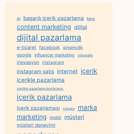
başarılı içerik pazarlama
AI
blog
content marketing
dijital
dijital pazarlama
e-ticaret
facebook
girişimcilik
google
influencer marketing
infografik
inovasyon
instagram
içerik
internet
instagram satış
içerikle pazarlama
içerikle pazarlama konferansı
içerik pazarlama
marka
içerik pazarlaması
linkedin
marketing
müşteri
mobil
müşteri deneyimi