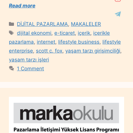
Read more
Categories
DİJİTAL PAZARLAMA
,
MAKALELER
Tags
dijital ekonomi
,
e-ticaret
,
içerik
,
içerikle
pazarlama
,
internet
,
lifestyle business
,
lifestyle
enterprise
,
scott c. fox
,
yaşam tarzı girişimciliği
,
yaşam tarzı işleri
1 Comment