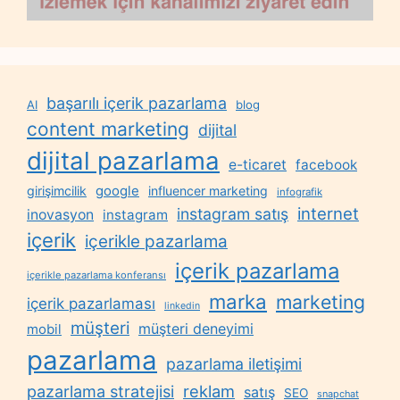
başarılı içerik pazarlama
AI
blog
content marketing
dijital
dijital pazarlama
e-ticaret
facebook
google
girişimcilik
influencer marketing
infografik
internet
instagram satış
inovasyon
instagram
içerik
içerikle pazarlama
içerik pazarlama
içerikle pazarlama konferansı
marka
marketing
içerik pazarlaması
linkedin
müşteri
müşteri deneyimi
mobil
pazarlama
pazarlama iletişimi
reklam
pazarlama stratejisi
satış
SEO
snapchat