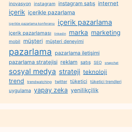
internet
instagram satış
inovasyon
instagram
içerik
içerikle pazarlama
içerik pazarlama
içerikle pazarlama konferansı
marka
marketing
içerik pazarlaması
linkedin
müşteri
müşteri deneyimi
mobil
pazarlama
pazarlama iletişimi
reklam
pazarlama stratejisi
satış
SEO
snapchat
sosyal medya
strateji
teknoloji
trend
tüketici
twitter
tüketici trendleri
trendwatching
yapay zeka
yenilikçilik
uygulama