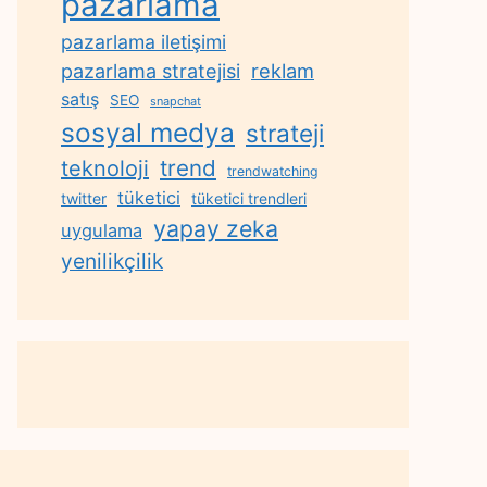
pazarlama
pazarlama iletişimi
reklam
pazarlama stratejisi
satış
SEO
snapchat
sosyal medya
strateji
trend
teknoloji
trendwatching
tüketici
twitter
tüketici trendleri
yapay zeka
uygulama
yenilikçilik