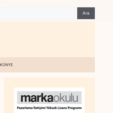
Ara
Ara
 KÜNYE