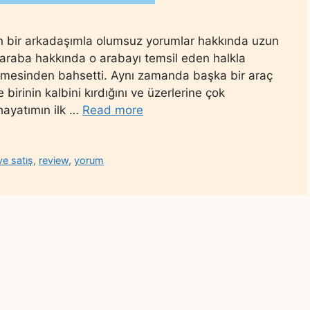
n bir arkadaşımla olumsuz yorumlar hakkında uzun
r araba hakkında o arabayı temsil eden halkla
dermesinden bahsetti. Aynı zamanda başka bir araç
rinin kalbini kırdığını ve üzerlerine çok
 hayatımın ilk …
Read more
e satış
,
review
,
yorum