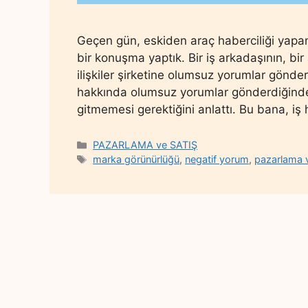
Geçen gün, eskiden araç haberciliği yapa
bir konuşma yaptık. Bir iş arkadaşının, bi
ilişkiler şirketine olumsuz yorumlar gön
hakkında olumsuz yorumlar gönderdiğinde bi
gitmemesi gerektiğini anlattı. Bu bana, iş
Categories
PAZARLAMA ve SATIŞ
Tags
marka görünürlüğü
,
negatif yorum
,
pazarlama v