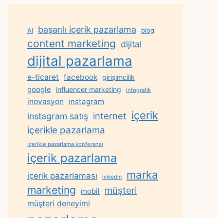
başarılı içerik pazarlama
AI
blog
content marketing
dijital
dijital pazarlama
e-ticaret
facebook
girişimcilik
google
influencer marketing
infografik
inovasyon
instagram
içerik
internet
instagram satış
içerikle pazarlama
içerikle pazarlama konferansı
içerik pazarlama
marka
içerik pazarlaması
linkedin
marketing
müşteri
mobil
müşteri deneyimi