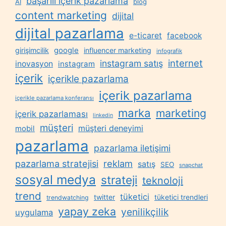
başarılı içerik pazarlama
AI
blog
content marketing
dijital
dijital pazarlama
e-ticaret
facebook
google
girişimcilik
influencer marketing
infografik
internet
instagram satış
inovasyon
instagram
içerik
içerikle pazarlama
içerik pazarlama
içerikle pazarlama konferansı
marka
marketing
içerik pazarlaması
linkedin
müşteri
müşteri deneyimi
mobil
pazarlama
pazarlama iletişimi
reklam
pazarlama stratejisi
satış
SEO
snapchat
sosyal medya
strateji
teknoloji
trend
tüketici
twitter
tüketici trendleri
trendwatching
yapay zeka
yenilikçilik
uygulama