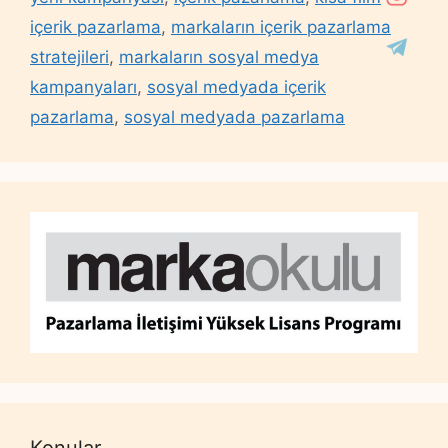
içerik pazarlama
,
markaların içerik pazarlama
stratejileri
,
markaların sosyal medya
kampanyaları
,
sosyal medyada içerik
pazarlama
,
sosyal medyada pazarlama
Konular