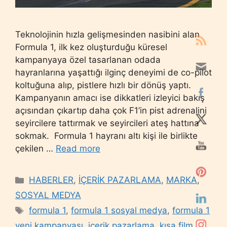
Teknolojinin hızla gelişmesinden nasibini alan
Formula 1, ilk kez oluşturduğu küresel
kampanyaya özel tasarlanan odada
hayranlarına yaşattığı ilginç deneyimi de co-pilot
koltuğuna alıp, pistlere hızlı bir dönüş yaptı.
Kampanyanın amacı ise dikkatleri izleyici bakış
açısından çıkartıp daha çok F1’in pist adrenalini
seyircilere tattırmak ve seyircileri ateş hattına
sokmak. Formula 1 hayranı altı kişi ile birlikte
çekilen …
Read more
Categories
HABERLER
,
İÇERİK PAZARLAMA
,
MARKA
,
SOSYAL MEDYA
Tags
formula 1
,
formula 1 sosyal medya
,
formula 1
yeni kampanyası
,
içerik pazarlama
,
kısa film