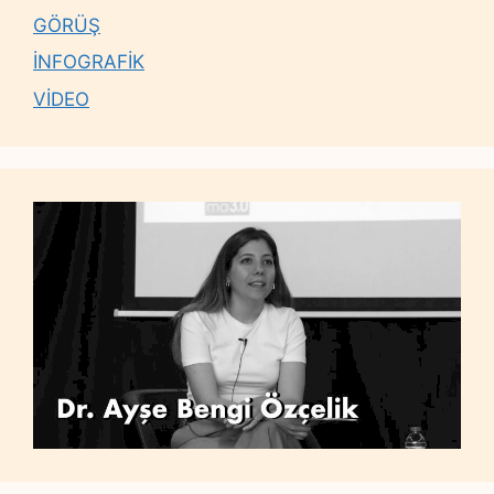
GÖRÜŞ
İNFOGRAFİK
VİDEO