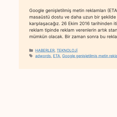
Google genişletilmiş metin reklamları (ETA
masaüstü dostu ve daha uzun bir şekilde
karşılaşacağız. 26 Ekim 2016 tarihinden it
reklam tipinde reklam verenlerin artık sta
mümkün olacak. Bir zaman sonra bu reklam
Categories
HABERLER
,
TEKNOLOJİ
Tags
adwords
,
ETA
,
Google genişletilmiş metin rekl