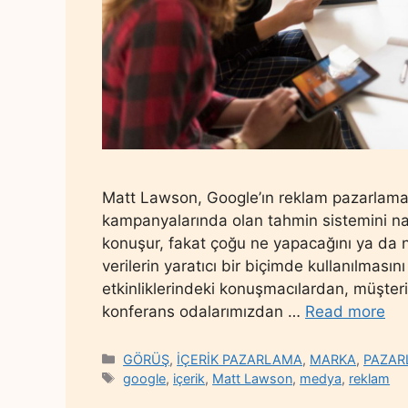
Matt Lawson, Google’ın reklam pazarlama 
kampanyalarında olan tahmin sistemini nası
konuşur, fakat çoğu ne yapacağını ya da na
verilerin yaratıcı bir biçimde kullanılmasın
etkinliklerindeki konuşmacılardan, müşteri
konferans odalarımızdan …
Read more
Categories
GÖRÜŞ
,
İÇERİK PAZARLAMA
,
MARKA
,
PAZAR
Tags
google
,
içerik
,
Matt Lawson
,
medya
,
reklam