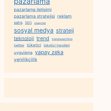
pazarlama
pazarlama iletişimi
reklam
pazarlama stratejisi
satış
SEO
snapchat
sosyal medya
strateji
trend
teknoloji
trendwatching
tüketici
twitter
tüketici trendleri
yapay zeka
uygulama
yenilikçilik