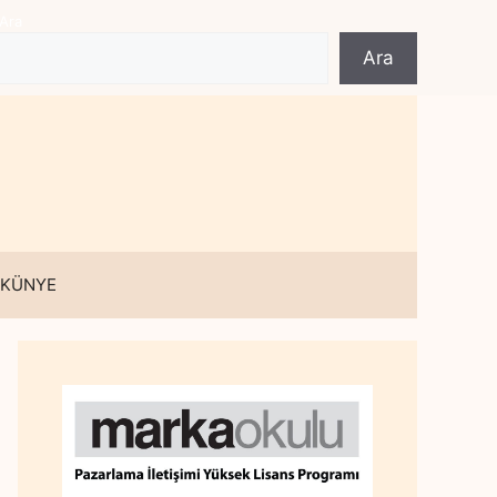
Ara
Ara
 KÜNYE