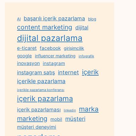
başarılı içerik pazarlama
AI
blog
content marketing
dijital
dijital pazarlama
e-ticaret
facebook
girişimcilik
google
influencer marketing
infografik
inovasyon
instagram
içerik
internet
instagram satış
içerikle pazarlama
içerikle pazarlama konferansı
içerik pazarlama
marka
içerik pazarlaması
linkedin
marketing
müşteri
mobil
müşteri deneyimi