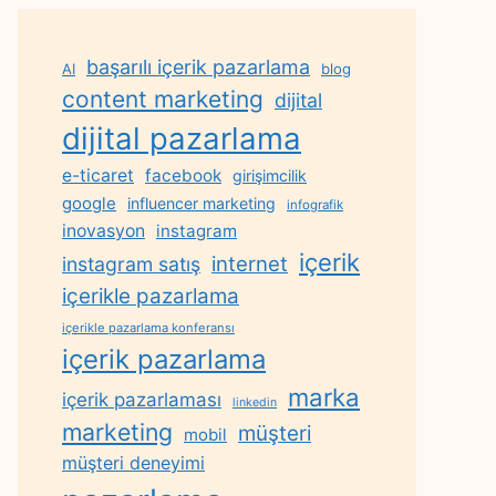
başarılı içerik pazarlama
AI
blog
content marketing
dijital
dijital pazarlama
e-ticaret
facebook
girişimcilik
google
influencer marketing
infografik
inovasyon
instagram
içerik
internet
instagram satış
içerikle pazarlama
içerikle pazarlama konferansı
içerik pazarlama
marka
içerik pazarlaması
linkedin
marketing
müşteri
mobil
müşteri deneyimi