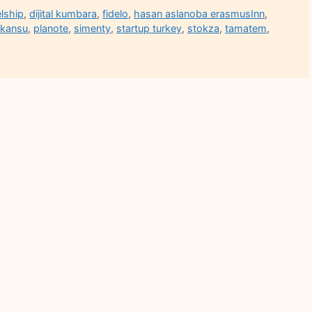
lship
,
dijital kumbara
,
fidelo
,
hasan aslanoba erasmusInn
,
 kansu
,
planote
,
simenty
,
startup turkey
,
stokza
,
tamatem
,