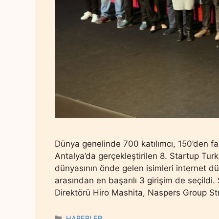
Dünya genelinde 700 katılımcı, 150’den fazl
Antalya’da gerçekleştirilen 8. Startup Turk
dünyasının önde gelen isimleri internet dün
arasından en başarılı 3 girişim de seçild
Direktörü Hiro Mashita, Naspers Group S
Categories
HABERLER