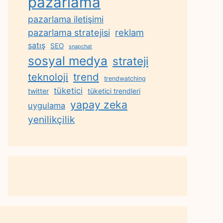
pazarlama
pazarlama iletişimi
reklam
pazarlama stratejisi
satış
SEO
snapchat
sosyal medya
strateji
trend
teknoloji
trendwatching
tüketici
twitter
tüketici trendleri
yapay zeka
uygulama
yenilikçilik