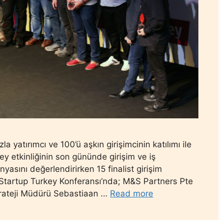
a yatırımcı ve 100’ü aşkın girişimcinin katılımı ile
ey etkinliğinin son gününde girişim ve iş
yasını değerlendirirken 15 finalist girişim
i. Startup Turkey Konferansı’nda; M&S Partners Pte
trateji Müdürü Sebastiaan …
Read more