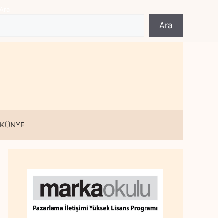
Ara
Ara
 KÜNYE