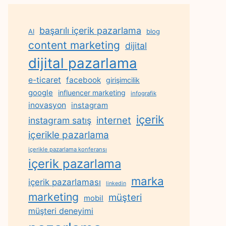
başarılı içerik pazarlama
AI
blog
content marketing
dijital
dijital pazarlama
e-ticaret
facebook
girişimcilik
google
influencer marketing
infografik
inovasyon
instagram
içerik
internet
instagram satış
içerikle pazarlama
içerikle pazarlama konferansı
içerik pazarlama
marka
içerik pazarlaması
linkedin
marketing
müşteri
mobil
müşteri deneyimi