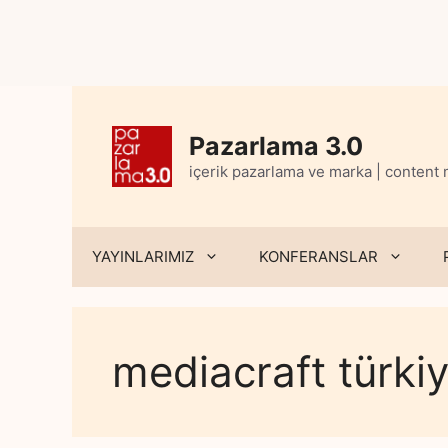
Skip
to
content
Pazarlama 3.0
içerik pazarlama ve marka | content
YAYINLARIMIZ
KONFERANSLAR
mediacraft türki