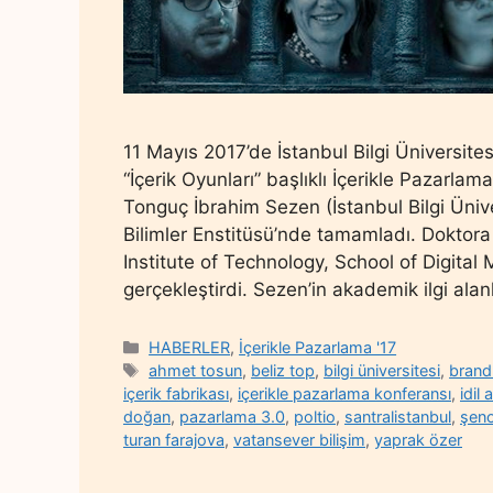
11 Mayıs 2017’de İstanbul Bilgi Üniversite
“İçerik Oyunları” başlıklı İçerikle Pazarla
Tonguç İbrahim Sezen (İstanbul Bilgi Ünive
Bilimler Enstitüsü’nde tamamladı. Doktora
Institute of Technology, School of Digital 
gerçekleştirdi. Sezen’in akademik ilgi alanl
Categories
HABERLER
,
İçerikle Pazarlama '17
Tags
ahmet tosun
,
beliz top
,
bilgi üniversitesi
,
bran
içerik fabrikası
,
içerikle pazarlama konferansı
,
idil 
doğan
,
pazarlama 3.0
,
poltio
,
santralistanbul
,
şeno
turan farajova
,
vatansever bilişim
,
yaprak özer