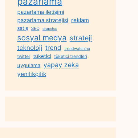
pazarlama
pazarlama iletişimi
reklam
pazarlama stratejisi
satış
SEO
snapchat
sosyal medya
strateji
trend
teknoloji
trendwatching
tüketici
twitter
tüketici trendleri
yapay zeka
uygulama
yenilikçilik