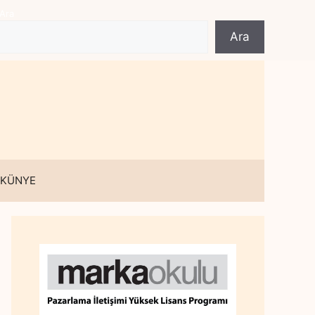
Ara
Ara
 KÜNYE