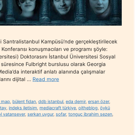
si Santralistanbul Kampüsü’nde gerçekleştirilecek
ma Konferansı konuşmacıları ve programı şöyle:
rsitesi) Doktorasını İstanbul Üniversitesi Sosyal
 süresince Fulbright burslusu olarak Georgia
Media’da interaktif anlatı alanında çalışmalar
arını dijital …
Read more
d map
,
bülent fidan
,
ddb istanbul
,
eda demir
,
ersan özer
,
atay
,
indeks iletişim
,
mediacraft türkiye
,
oitheblog
,
öykü
l vatansever
,
serkan uygur
,
sofar
,
tonguç ibrahim sezen
,