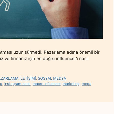
atması uzun sürmedi. Pazarlama adına önemli bir
z ve firmanız için en doğru influencer’ı nasıl
AZARLAMA İLETİŞİMİ
,
SOSYAL MEDYA
ng
,
instagram satış
,
macro influencer
,
marketing
,
mega