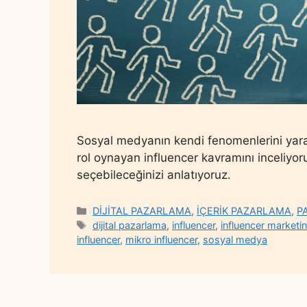
Sosyal medyanın kendi fenomenlerini yar
rol oynayan influencer kavramını inceliyoru
seçebileceğinizi anlatıyoruz.
Categories
DİJİTAL PAZARLAMA
,
İÇERİK PAZARLAMA
,
P
Tags
dijital pazarlama
,
influencer
,
influencer marketi
influencer
,
mikro influencer
,
sosyal medya