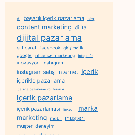
başarılı içerik pazarlama
AI
blog
content marketing
dijital
dijital pazarlama
e-ticaret
facebook
girişimcilik
google
influencer marketing
infografik
inovasyon
instagram
içerik
internet
instagram satış
içerikle pazarlama
içerikle pazarlama konferansı
içerik pazarlama
marka
içerik pazarlaması
linkedin
marketing
müşteri
mobil
müşteri deneyimi