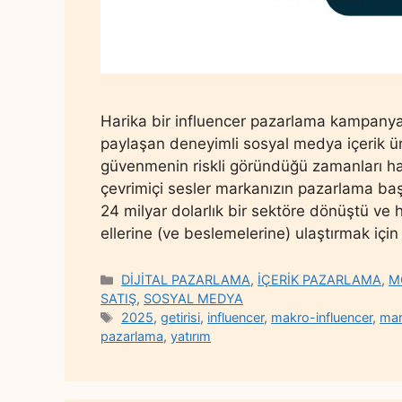
Harika bir influencer pazarlama kampanyas
paylaşan deneyimli sosyal medya içerik üret
güvenmenin riskli göründüğü zamanları ha
çevrimiçi sesler markanızın pazarlama başa
24 milyar dolarlık bir sektöre dönüştü ve he
ellerine (ve beslemelerine) ulaştırmak içi
Categories
DİJİTAL PAZARLAMA
,
İÇERİK PAZARLAMA
,
M
SATIŞ
,
SOSYAL MEDYA
Tags
2025
,
getirisi
,
influencer
,
makro-influencer
,
mar
pazarlama
,
yatırım