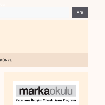
Ara
Ara
 KÜNYE