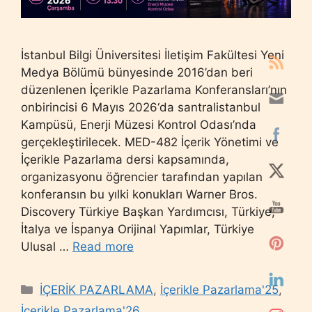
İstanbul Bilgi Üniversitesi İletişim Fakültesi Yeni
Medya Bölümü bünyesinde 2016’dan beri
düzenlenen İçerikle Pazarlama Konferansları’nın
onbirincisi 6 Mayıs 2026‘da santralistanbul
Kampüsü, Enerji Müzesi Kontrol Odası’nda
gerçekleştirilecek. MED-482 İçerik Yönetimi ve
İçerikle Pazarlama dersi kapsamında,
organizasyonu öğrencier tarafından yapılan
konferansın bu yılki konukları Warner Bros.
Discovery Türkiye Başkan Yardımcısı, Türkiye,
İtalya ve İspanya Orijinal Yapımlar, Türkiye
Ulusal …
Read more
Categories
İÇERİK PAZARLAMA
,
İçerikle Pazarlama'25
,
İçerikle Pazarlama'26