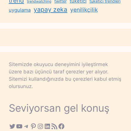
trend
tüketici
twitter
tüketici trendleri
trendwatching
yapay zeka
yenilikçilik
uygulama
Sitemizde okuyucu deneyimini iyileştirmek
üzere bazı üçüncü taraf çerezler yer alıyor.
Sitemizi kullandığınızda bu çerezleri kabul etmiş
olursunuz.
Seviyorsan gel konuş
Twitter
YouTube
Telegram
Pinterest
Instagram
LinkedIn
RSS Feed
Facebook