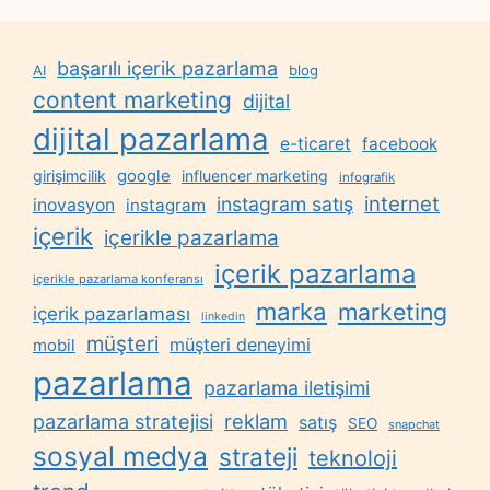
başarılı içerik pazarlama
AI
blog
content marketing
dijital
dijital pazarlama
e-ticaret
facebook
google
girişimcilik
influencer marketing
infografik
internet
instagram satış
inovasyon
instagram
içerik
içerikle pazarlama
içerik pazarlama
içerikle pazarlama konferansı
marka
marketing
içerik pazarlaması
linkedin
müşteri
müşteri deneyimi
mobil
pazarlama
pazarlama iletişimi
reklam
pazarlama stratejisi
satış
SEO
snapchat
sosyal medya
strateji
teknoloji