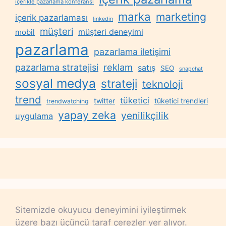
içerikle pazarlama konferansı
marka
marketing
içerik pazarlaması
linkedin
müşteri
müşteri deneyimi
mobil
pazarlama
pazarlama iletişimi
reklam
pazarlama stratejisi
satış
SEO
snapchat
sosyal medya
strateji
teknoloji
trend
tüketici
twitter
tüketici trendleri
trendwatching
yapay zeka
yenilikçilik
uygulama
Sitemizde okuyucu deneyimini iyileştirmek
üzere bazı üçüncü taraf çerezler yer alıyor.