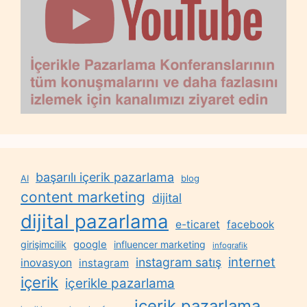
başarılı içerik pazarlama
AI
blog
content marketing
dijital
dijital pazarlama
e-ticaret
facebook
google
girişimcilik
influencer marketing
infografik
internet
instagram satış
inovasyon
instagram
içerik
içerikle pazarlama
içerik pazarlama