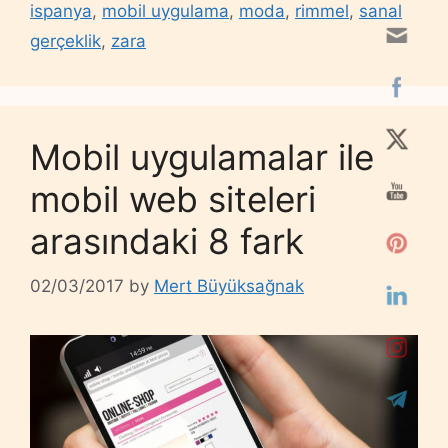
ispanya
,
mobil uygulama
,
moda
,
rimmel
,
sanal
gerçeklik
,
zara
Mobil uygulamalar ile
mobil web siteleri
arasındaki 8 fark
02/03/2017
by
Mert Büyüksağnak