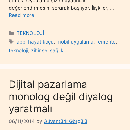
etmek. Uygulama size hayatınızın
değerlendirmesini sorarak başlıyor. İlişkiler, …
Read more
Categories
TEKNOLOJİ
Tags
app
,
hayat koçu
,
mobil uygulama
,
remente
,
teknoloji
,
zihinsel sağlık
Dijital pazarlama
monolog değil diyalog
yaratmalı
06/11/2014
by
Güventürk Görgülü