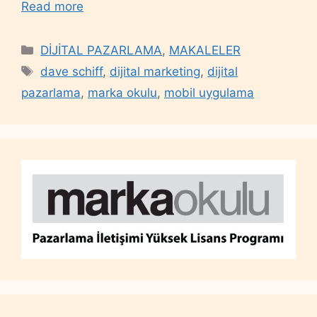
Read more
Categories
DİJİTAL PAZARLAMA
,
MAKALELER
Tags
dave schiff
,
dijital marketing
,
dijital
pazarlama
,
marka okulu
,
mobil uygulama