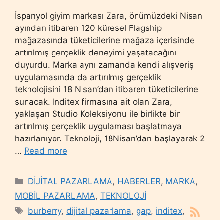
İspanyol giyim markası Zara, önümüzdeki Nisan
ayından itibaren 120 küresel Flagship
mağazasında tüketicilerine mağaza içerisinde
artırılmış gerçeklik deneyimi yaşatacağını
duyurdu. Marka aynı zamanda kendi alışveriş
uygulamasında da artırılmış gerçeklik
teknolojisini 18 Nisan’dan itibaren tüketicilerine
sunacak. Inditex firmasına ait olan Zara,
yaklaşan Studio Koleksiyonu ile birlikte bir
artırılmış gerçeklik uygulaması başlatmaya
hazırlanıyor. Teknoloji, 18Nisan’dan başlayarak 2
…
Read more
Categories
DİJİTAL PAZARLAMA
,
HABERLER
,
MARKA
,
MOBİL PAZARLAMA
,
TEKNOLOJİ
Tags
burberry
,
dijital pazarlama
,
gap
,
inditex
,