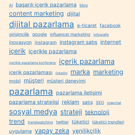
başarılı içerik pazarlama
AI
blog
content marketing
dijital
dijital pazarlama
e-ticaret
facebook
google
girişimcilik
influencer marketing
infografik
internet
instagram satış
inovasyon
instagram
içerik
içerikle pazarlama
içerik pazarlama
içerikle pazarlama konferansı
marka
marketing
içerik pazarlaması
linkedin
müşteri
müşteri deneyimi
mobil
pazarlama
pazarlama iletişimi
reklam
pazarlama stratejisi
satış
SEO
snapchat
sosyal medya
strateji
teknoloji
trend
tüketici
twitter
tüketici trendleri
trendwatching
yapay zeka
yenilikçilik
uygulama