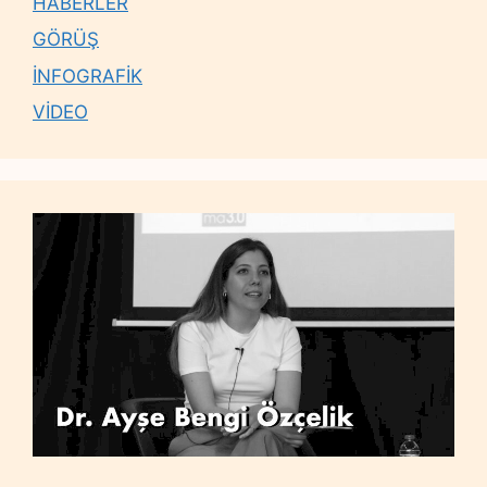
HABERLER
GÖRÜŞ
İNFOGRAFİK
VİDEO