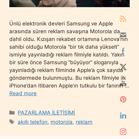
Ünlü elektronik devleri Samsung ve Apple
arasında süren reklam savaşına Motorola da
dahil oldu. Kızışan rekabet ortamına Lenova’nın
sahibi olduğu Motorola “bir tık daha yükselt”
ismiyle yayınladığı reklam filmiyle katıldı. Yakın
bir süre önce Samsung “büyüyor” sloganıyla
yayınladığı reklam filminde Apple’a çok sayıda
göndermede bulunmuştu. Bu reklam filmiyle ilk
iPhone’dan itibaren Apple’ın tutkulu bir fanının …
Read more
Categories
PAZARLAMA İLETİŞİMİ
Tags
akıllı telefon
,
motorola
,
reklam