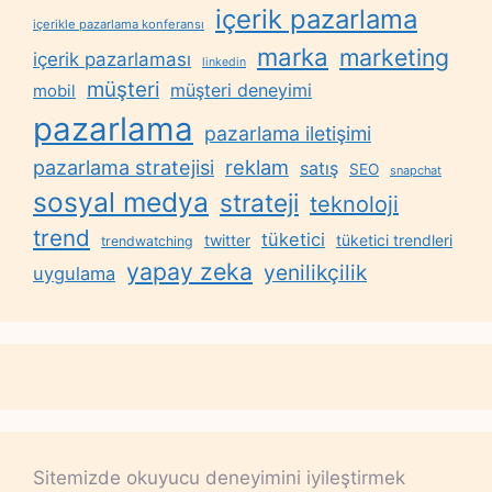
içerik pazarlama
içerikle pazarlama konferansı
marka
marketing
içerik pazarlaması
linkedin
müşteri
müşteri deneyimi
mobil
pazarlama
pazarlama iletişimi
reklam
pazarlama stratejisi
satış
SEO
snapchat
sosyal medya
strateji
teknoloji
trend
tüketici
twitter
tüketici trendleri
trendwatching
yapay zeka
yenilikçilik
uygulama
Sitemizde okuyucu deneyimini iyileştirmek