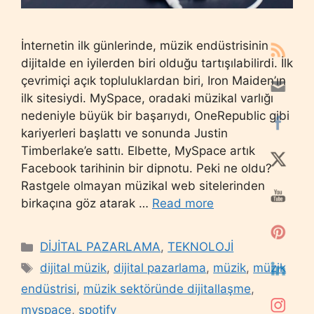
İnternetin ilk günlerinde, müzik endüstrisinin
dijitalde en iyilerden biri olduğu tartışılabilirdi. İlk
çevrimiçi açık topluluklardan biri, Iron Maiden’ın
ilk sitesiydi. MySpace, oradaki müzikal varlığı
nedeniyle büyük bir başarıydı, OneRepublic gibi
kariyerleri başlattı ve sonunda Justin
Timberlake’e sattı. Elbette, MySpace artık
Facebook tarihinin bir dipnotu. Peki ne oldu?
Rastgele olmayan müzikal web sitelerinden
birkaçına göz atarak …
Read more
Categories
DİJİTAL PAZARLAMA
,
TEKNOLOJİ
Tags
dijital müzik
,
dijital pazarlama
,
müzik
,
müzik
endüstrisi
,
müzik sektöründe dijitallaşme
,
myspace
,
spotify