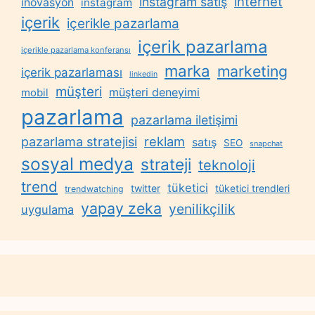
internet
instagram satış
inovasyon
instagram
içerik
içerikle pazarlama
içerik pazarlama
içerikle pazarlama konferansı
marka
marketing
içerik pazarlaması
linkedin
müşteri
müşteri deneyimi
mobil
pazarlama
pazarlama iletişimi
reklam
pazarlama stratejisi
satış
SEO
snapchat
sosyal medya
strateji
teknoloji
trend
tüketici
twitter
tüketici trendleri
trendwatching
yapay zeka
yenilikçilik
uygulama