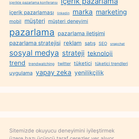
içerik pazarlama
içerikle pazarlama konferansı
marka
marketing
içerik pazarlaması
linkedin
müşteri
müşteri deneyimi
mobil
pazarlama
pazarlama iletişimi
reklam
pazarlama stratejisi
satış
SEO
snapchat
sosyal medya
strateji
teknoloji
trend
tüketici
twitter
tüketici trendleri
trendwatching
yapay zeka
yenilikçilik
uygulama
Sitemizde okuyucu deneyimini iyileştirmek
üzere bazı üçüncü taraf çerezler yer alıyor.