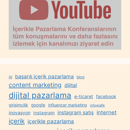
başarılı içerik pazarlama
AI
blog
content marketing
dijital
dijital pazarlama
e-ticaret
facebook
google
girişimcilik
influencer marketing
infografik
internet
instagram satış
inovasyon
instagram
içerik
içerikle pazarlama