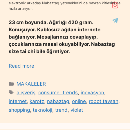
elektronik arkadaş Nabaztag yeteneklerini de hayran kitlesini de
hızla artırıyor.
23 cm boyunda. Ağırlığı 420 gram.
Konuşuyor. Kablosuz ağdan internete
bağlanıyor. Mesajlarınızı cevaplayıp,
çocuklarınıza masal okuyabiliyor. Nabaztag
size tai chi bile öğretiyor.
Read more
Categories
MAKALELER
Tags
alışveriş
,
consumer trends
,
inovasyon
,
internet
,
karotz
,
nabaztag
,
online
,
robot tavşan
,
shopping
,
teknoloji
,
trend
,
violet