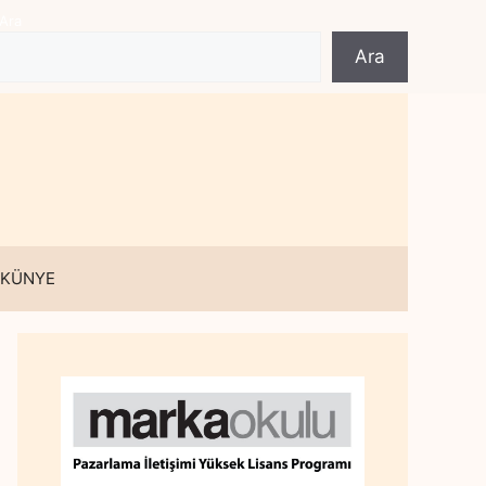
Ara
Ara
 KÜNYE