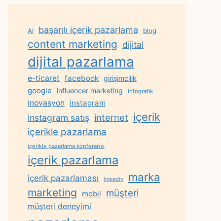
başarılı içerik pazarlama
AI
blog
content marketing
dijital
dijital pazarlama
e-ticaret
facebook
girişimcilik
google
influencer marketing
infografik
inovasyon
instagram
içerik
internet
instagram satış
içerikle pazarlama
içerikle pazarlama konferansı
içerik pazarlama
marka
içerik pazarlaması
linkedin
marketing
müşteri
mobil
müşteri deneyimi