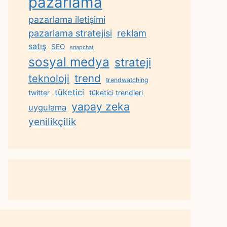
pazarlama
pazarlama iletişimi
reklam
pazarlama stratejisi
satış
SEO
snapchat
sosyal medya
strateji
trend
teknoloji
trendwatching
tüketici
twitter
tüketici trendleri
yapay zeka
uygulama
yenilikçilik