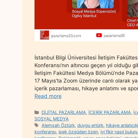
İstanbul Bilgi Üniversitesi İletişim Fakült
Konferansı’nın altıncısı geçen yıl olduğu gi
İletişim Fakültesi Medya Bölümü’nde Paza
17 Mayıs’ta Zoom üzerinde canlı olarak yap
içerik pazarlaması, hikaye anlatımı ve spor
Read more
Categories
DİJİTAL PAZARLAMA
,
İÇERİK PAZARLAMA
,
İç
SOSYAL MEDYA
Tags
Alemşah Öztürk
,
duygu ertürk
,
hikaye anlatıcılı
konferansı
,
ipek özgüden özen
,
iyi fikir nasıl bulun