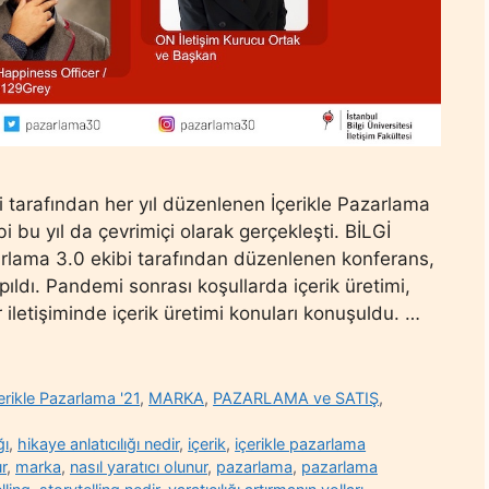
esi tarafından her yıl düzenlenen İçerikle Pazarlama
bi bu yıl da çevrimiçi olarak gerçekleşti. BİLGİ
rlama 3.0 ekibi tarafından düzenlenen konferans,
ıldı. Pandemi sonrası koşullarda içerik üretimi,
 iletişiminde içerik üretimi konuları konuşuldu. …
erikle Pazarlama '21
,
MARKA
,
PAZARLAMA ve SATIŞ
,
ğı
,
hikaye anlatıcılığı nedir
,
içerik
,
içerikle pazarlama
ur
,
marka
,
nasıl yaratıcı olunur
,
pazarlama
,
pazarlama