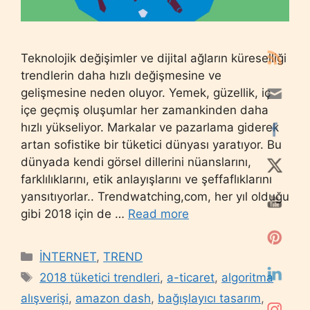
Teknolojik değişimler ve dijital ağların küreselliği
trendlerin daha hızlı değişmesine ve
gelişmesine neden oluyor. Yemek, güzellik, iç
içe geçmiş oluşumlar her zamankinden daha
hızlı yükseliyor. Markalar ve pazarlama giderek
artan sofistike bir tüketici dünyası yaratıyor. Bu
dünyada kendi görsel dillerini nüanslarını,
farklılıklarını, etik anlayışlarını ve şeffaflıklarını
yansıtıyorlar.. Trendwatching,com, her yıl olduğu
gibi 2018 için de …
Read more
Categories
İNTERNET
,
TREND
Tags
2018 tüketici trendleri
,
a-ticaret
,
algoritma
alışverişi
,
amazon dash
,
bağışlayıcı tasarım
,