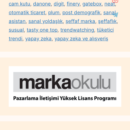
cam kutu
,
danone
,
digit
,
finery
,
gatebox
,
neat
,
otomatik ticaret
,
plum
,
post demografik
,
sanal
asistan
,
sanal yoldaşlık
,
şeffaf marka
,
şeffaflık
,
susual
,
tasty one top
,
trendwatching
,
tüketici
trendi
,
yapay zeka
,
yapay zeka ve alışveriş