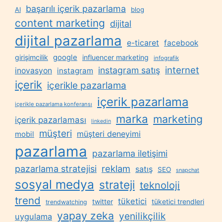
başarılı içerik pazarlama
AI
blog
content marketing
dijital
dijital pazarlama
e-ticaret
facebook
google
girişimcilik
influencer marketing
infografik
internet
instagram satış
inovasyon
instagram
içerik
içerikle pazarlama
içerik pazarlama
içerikle pazarlama konferansı
marka
marketing
içerik pazarlaması
linkedin
müşteri
müşteri deneyimi
mobil
pazarlama
pazarlama iletişimi
reklam
pazarlama stratejisi
satış
SEO
snapchat
sosyal medya
strateji
teknoloji
trend
tüketici
twitter
tüketici trendleri
trendwatching
yapay zeka
yenilikçilik
uygulama