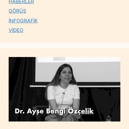
HABERLER
GÖRÜŞ
İNFOGRAFİK
VİDEO