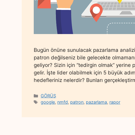
Bugün önüne sunulacak pazarlama analizi 
patron değilseniz bile gelecekte olmamanı
geliyor? Sizin için “tedirgin olmak” yeri
gelir. İşte lider olabilmek için 5 büyük ad
hedefleriniz nelerdir? Bunları gerçekleşti
Categories
GÖRÜŞ
Tags
google
,
nmfd
,
patron
,
pazarlama
,
rapor