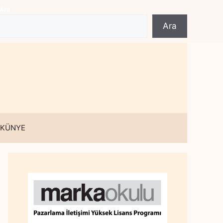
Ara
Ara
 KÜNYE