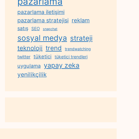
pazarlama
pazarlama iletişimi
reklam
pazarlama stratejisi
satış
SEO
snapchat
sosyal medya
strateji
trend
teknoloji
trendwatching
tüketici
twitter
tüketici trendleri
yapay zeka
uygulama
yenilikçilik