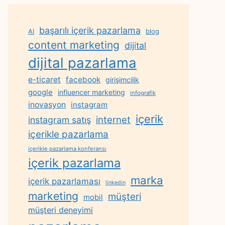
başarılı içerik pazarlama
AI
blog
content marketing
dijital
dijital pazarlama
e-ticaret
facebook
girişimcilik
google
influencer marketing
infografik
inovasyon
instagram
içerik
internet
instagram satış
içerikle pazarlama
içerikle pazarlama konferansı
içerik pazarlama
marka
içerik pazarlaması
linkedin
marketing
müşteri
mobil
müşteri deneyimi