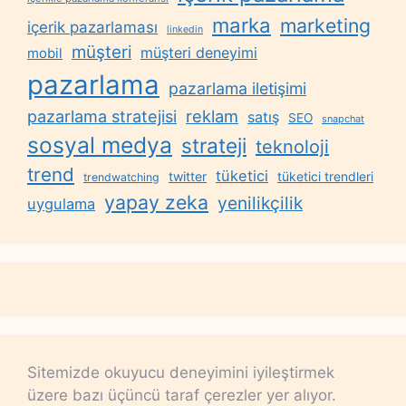
marka
marketing
içerik pazarlaması
linkedin
müşteri
müşteri deneyimi
mobil
pazarlama
pazarlama iletişimi
reklam
pazarlama stratejisi
satış
SEO
snapchat
sosyal medya
strateji
teknoloji
trend
tüketici
twitter
tüketici trendleri
trendwatching
yapay zeka
yenilikçilik
uygulama
Sitemizde okuyucu deneyimini iyileştirmek
üzere bazı üçüncü taraf çerezler yer alıyor.