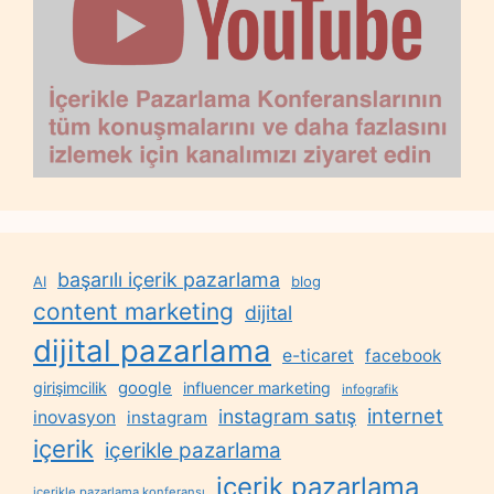
başarılı içerik pazarlama
AI
blog
content marketing
dijital
dijital pazarlama
e-ticaret
facebook
google
girişimcilik
influencer marketing
infografik
internet
instagram satış
inovasyon
instagram
içerik
içerikle pazarlama
içerik pazarlama
içerikle pazarlama konferansı