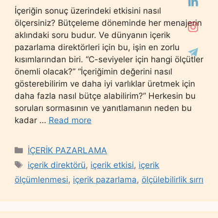
İçeriğin sonuç üzerindeki etkisini nasıl
ölçersiniz? Bütçeleme döneminde her menajerin
aklındaki soru budur. Ve dünyanın içerik
pazarlama direktörleri için bu, işin en zorlu
kısımlarından biri. “C-seviyeler için hangi ölçütler
önemli olacak?” “İçeriğimin değerini nasıl
gösterebilirim ve daha iyi varlıklar üretmek için
daha fazla nasıl bütçe alabilirim?” Herkesin bu
soruları sormasının ve yanıtlamanın neden bu
kadar …
Read more
Categories
İÇERİK PAZARLAMA
Tags
içerik direktörü
,
içerik etkisi
,
içerik
ölçümlenmesi
,
içerik pazarlama
,
ölçülebilirlik sırrı