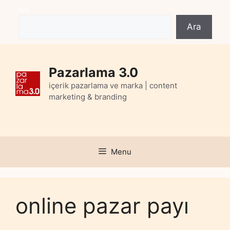
Skip
Ara
to
Ara
content
Pazarlama 3.0
içerik pazarlama ve marka | content
marketing & branding
Menu
online pazar payı