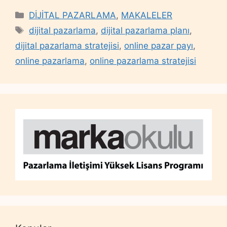
Categories
DİJİTAL PAZARLAMA
,
MAKALELER
Tags
dijital pazarlama
,
dijital pazarlama planı
,
dijital pazarlama stratejisi
,
online pazar payı
,
online pazarlama
,
online pazarlama stratejisi