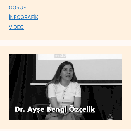
GÖRÜŞ
İNFOGRAFİK
VİDEO