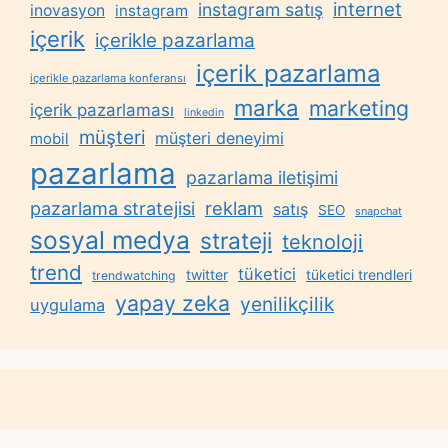
internet
instagram satış
inovasyon
instagram
içerik
içerikle pazarlama
içerik pazarlama
içerikle pazarlama konferansı
marka
marketing
içerik pazarlaması
linkedin
müşteri
müşteri deneyimi
mobil
pazarlama
pazarlama iletişimi
reklam
pazarlama stratejisi
satış
SEO
snapchat
sosyal medya
strateji
teknoloji
trend
tüketici
twitter
tüketici trendleri
trendwatching
yapay zeka
yenilikçilik
uygulama