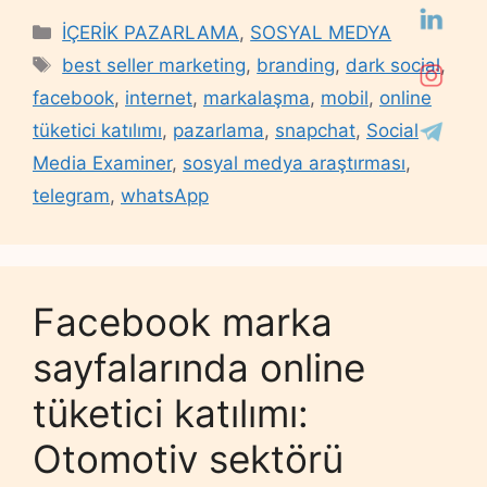
Categories
İÇERİK PAZARLAMA
,
SOSYAL MEDYA
Tags
best seller marketing
,
branding
,
dark social
,
facebook
,
internet
,
markalaşma
,
mobil
,
online
tüketici katılımı
,
pazarlama
,
snapchat
,
Social
Media Examiner
,
sosyal medya araştırması
,
telegram
,
whatsApp
Facebook marka
sayfalarında online
tüketici katılımı:
Otomotiv sektörü