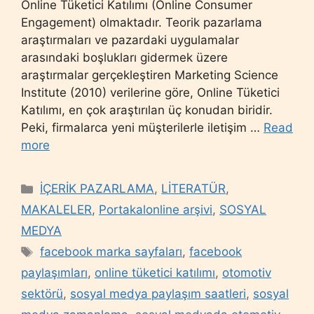
Online Tüketici Katılımı (Online Consumer
Engagement) olmaktadır. Teorik pazarlama
araştırmaları ve pazardaki uygulamalar
arasındaki boşlukları gidermek üzere
araştırmalar gerçekleştiren Marketing Science
Institute (2010) verilerine göre, Online Tüketici
Katılımı, en çok araştırılan üç konudan biridir.
Peki, firmalarca yeni müşterilerle iletişim …
Read
more
Categories
İÇERİK PAZARLAMA
,
LİTERATÜR
,
MAKALELER
,
Portakalonline arşivi
,
SOSYAL
MEDYA
Tags
facebook marka sayfaları
,
facebook
paylaşımları
,
online tüketici katılımı
,
otomotiv
sektörü
,
sosyal medya paylaşım saatleri
,
sosyal