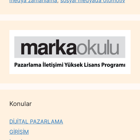
medya zamanlama
,
sosyal medyada otomotiv
Konular
DİJİTAL PAZARLAMA
GİRİŞİM