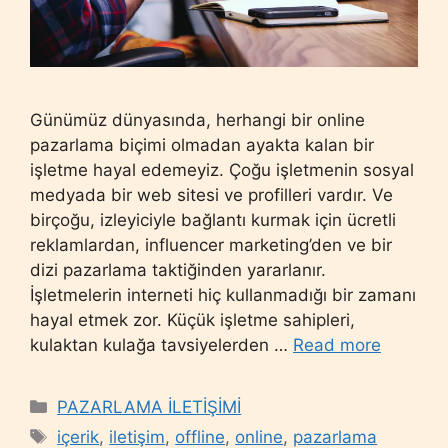
Günümüz dünyasında, herhangi bir online
pazarlama biçimi olmadan ayakta kalan bir
işletme hayal edemeyiz. Çoğu işletmenin sosyal
medyada bir web sitesi ve profilleri vardır. Ve
birçoğu, izleyiciyle bağlantı kurmak için ücretli
reklamlardan, influencer marketing’den ve bir
dizi pazarlama taktiğinden yararlanır.
İşletmelerin interneti hiç kullanmadığı bir zamanı
hayal etmek zor. Küçük işletme sahipleri,
kulaktan kulağa tavsiyelerden …
Read more
Categories
PAZARLAMA İLETİŞİMİ
Tags
içerik
,
iletişim
,
offline
,
online
,
pazarlama