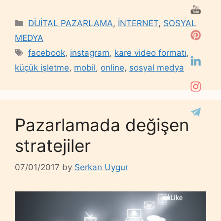
Categories
DİJİTAL PAZARLAMA
,
İNTERNET
,
SOSYAL
MEDYA
Tags
facebook
,
instagram
,
kare video formatı
,
küçük işletme
,
mobil
,
online
,
sosyal medya
Pazarlamada değişen
stratejiler
07/01/2017
by
Serkan Uygur