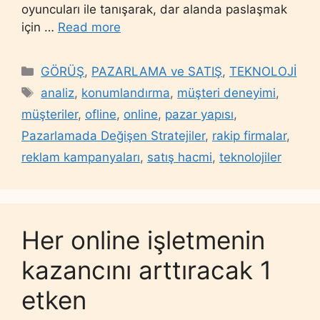
oyuncuları ile tanışarak, dar alanda paslaşmak
için …
Read more
Categories
GÖRÜŞ
,
PAZARLAMA ve SATIŞ
,
TEKNOLOJİ
Tags
analiz
,
konumlandırma
,
müşteri deneyimi
,
müşteriler
,
ofline
,
online
,
pazar yapısı
,
Pazarlamada Değişen Stratejiler
,
rakip firmalar
,
reklam kampanyaları
,
satış hacmi
,
teknolojiler
Her online işletmenin
kazancını arttıracak 1
etken