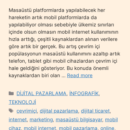
Masaüstü platformlarda yapılabilecek her
hareketin artık mobil platformlarda da
yapılabiliyor olması sebebiyle ülkemiz sınırları
içinde olsun olmasın mobil internet kullanımının
hızla arttığı, çeşitli kaynaklardan alınan verilere
göre artık bir gerçek. Bu artış çevrim içi
popülasyonun masaüstü kullanımını azaltıp artık
telefon, tablet gibi mobil cihazlardan çevrim içi
hale geldiğini gösteriyor. Bu konuda önemli
kaynaklardan biri olan …
Read more
Categories
DİJİTAL PAZARLAMA
,
İNFOGRAFİK
,
TEKNOLOJİ
Tags
çevrimiçi
,
dijital pazarlama
,
dijital ticaret
,
internet
,
marketing
,
masaüstü bilgisayar
,
mobil
cihaz
,
mobil internet
,
mobil pazarlama
,
online
,