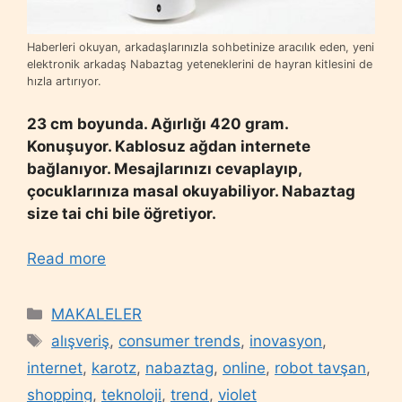
Haberleri okuyan, arkadaşlarınızla sohbetinize aracılık eden, yeni
elektronik arkadaş Nabaztag yeteneklerini de hayran kitlesini de
hızla artırıyor.
23 cm boyunda. Ağırlığı 420 gram.
Konuşuyor. Kablosuz ağdan internete
bağlanıyor. Mesajlarınızı cevaplayıp,
çocuklarınıza masal okuyabiliyor. Nabaztag
size tai chi bile öğretiyor.
Read more
Categories
MAKALELER
Tags
alışveriş
,
consumer trends
,
inovasyon
,
internet
,
karotz
,
nabaztag
,
online
,
robot tavşan
,
shopping
,
teknoloji
,
trend
,
violet