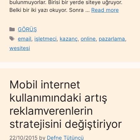
bulunmuyorlar. Birisi bir yerde siteye uğruyor.
Belki bir iki yazı okuyor. Sonra …
Read more
Categories
GÖRÜŞ
Tags
email
,
işletmeci
,
kazanç
,
online
,
pazarlama
,
wesitesi
Mobil internet
kullanımındaki artış
reklamverenlerin
stratejisini değiştiriyor
22/10/2015
by
Defne Tütüncü