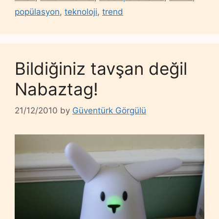
popülasyon
,
teknoloji
,
trend
Bildiğiniz tavşan değil
Nabaztag!
21/12/2010
by
Güventürk Görgülü