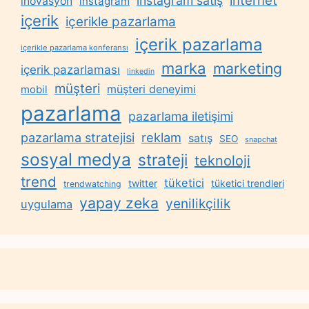
internet
instagram satış
inovasyon
instagram
içerik
içerikle pazarlama
içerik pazarlama
içerikle pazarlama konferansı
marka
marketing
içerik pazarlaması
linkedin
müşteri
müşteri deneyimi
mobil
pazarlama
pazarlama iletişimi
reklam
pazarlama stratejisi
satış
SEO
snapchat
sosyal medya
strateji
teknoloji
trend
tüketici
twitter
tüketici trendleri
trendwatching
yapay zeka
yenilikçilik
uygulama