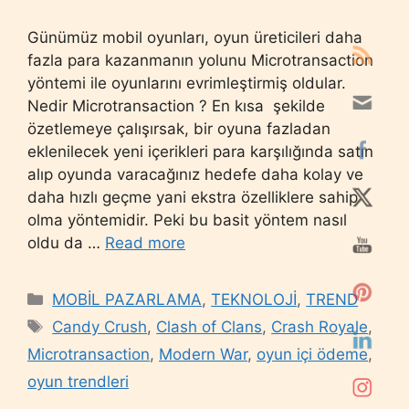
Günümüz mobil oyunları, oyun üreticileri daha
fazla para kazanmanın yolunu Microtransaction
yöntemi ile oyunlarını evrimleştirmiş oldular.
Nedir Microtransaction ? En kısa şekilde
özetlemeye çalışırsak, bir oyuna fazladan
eklenilecek yeni içerikleri para karşılığında satın
alıp oyunda varacağınız hedefe daha kolay ve
daha hızlı geçme yani ekstra özelliklere sahip
olma yöntemidir. Peki bu basit yöntem nasıl
oldu da …
Read more
Categories
MOBİL PAZARLAMA
,
TEKNOLOJİ
,
TREND
Tags
Candy Crush
,
Clash of Clans
,
Crash Royale
,
Microtransaction
,
Modern War
,
oyun içi ödeme
,
oyun trendleri