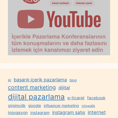
başarılı içerik pazarlama
AI
blog
content marketing
dijital
dijital pazarlama
e-ticaret
facebook
google
girişimcilik
influencer marketing
infografik
internet
instagram satış
inovasyon
instagram