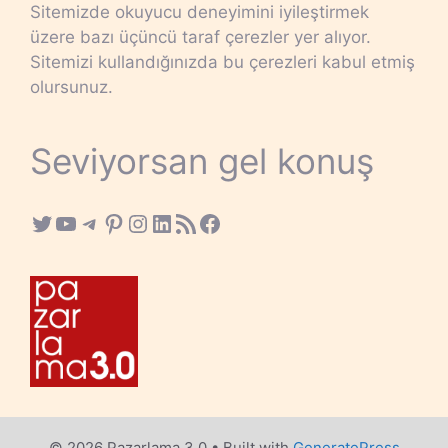
Sitemizde okuyucu deneyimini iyileştirmek
üzere bazı üçüncü taraf çerezler yer alıyor.
Sitemizi kullandığınızda bu çerezleri kabul etmiş
olursunuz.
Seviyorsan gel konuş
Twitter
YouTube
Telegram
Pinterest
Instagram
LinkedIn
RSS Feed
Facebook
© 2026 Pazarlama 3.0
• Built with
GeneratePress