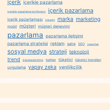
içerik
içerikle pazarlama
içerik pazarlama
içerikle pazarlama konferansı
marka
marketing
içerik pazarlaması
linkedin
müşteri
müşteri deneyimi
mobil
pazarlama
pazarlama iletişimi
reklam
pazarlama stratejisi
satış
SEO
snapchat
sosyal medya
strateji
teknoloji
trend
tüketici
twitter
tüketici trendleri
trendwatching
yapay zeka
yenilikçilik
uygulama