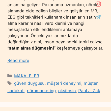
anlamına geliyor. Pazarlama uzmanları, nöroloji
alanında elde edilen bilgiler ve geliştirilen MR,
EEG gibi teknikleri kullanarak insanların satın
alma kararını nasıl verdiklerini ve hangi
mesajlardan etkilendiklerini anlamaya
çalışıyorlar. Önceki yazılarımızda da
değindiğimiz gibi, insan beynindeki tabiri caizse
“
satın alma düğmesini
” keşfetmeye çalışıyorlar.
Read more
Categories
MAKALELER
Tags
güven duygusu
,
müşteri deneyimi
,
müşteri
sadakati
,
nöromarketing
,
oksitosin
,
Paul J. Zak