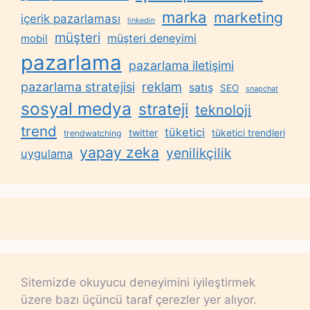
marka
marketing
içerik pazarlaması
linkedin
müşteri
müşteri deneyimi
mobil
pazarlama
pazarlama iletişimi
reklam
pazarlama stratejisi
satış
SEO
snapchat
sosyal medya
strateji
teknoloji
trend
tüketici
twitter
tüketici trendleri
trendwatching
yapay zeka
yenilikçilik
uygulama
Sitemizde okuyucu deneyimini iyileştirmek
üzere bazı üçüncü taraf çerezler yer alıyor.