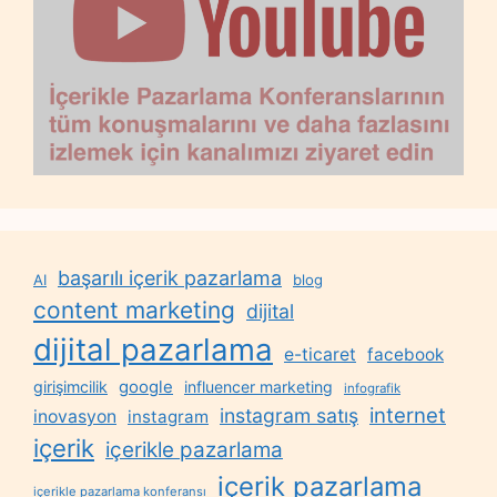
başarılı içerik pazarlama
AI
blog
content marketing
dijital
dijital pazarlama
e-ticaret
facebook
google
girişimcilik
influencer marketing
infografik
internet
instagram satış
inovasyon
instagram
içerik
içerikle pazarlama
içerik pazarlama
içerikle pazarlama konferansı