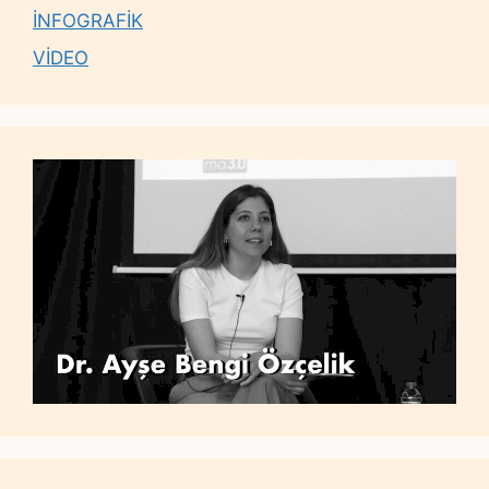
İNFOGRAFİK
VİDEO