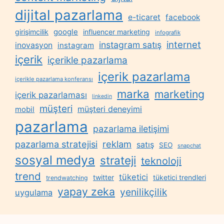
dijital pazarlama
e-ticaret
facebook
google
girişimcilik
influencer marketing
infografik
internet
instagram satış
inovasyon
instagram
içerik
içerikle pazarlama
içerik pazarlama
içerikle pazarlama konferansı
marka
marketing
içerik pazarlaması
linkedin
müşteri
müşteri deneyimi
mobil
pazarlama
pazarlama iletişimi
reklam
pazarlama stratejisi
satış
SEO
snapchat
sosyal medya
strateji
teknoloji
trend
tüketici
twitter
tüketici trendleri
trendwatching
yapay zeka
yenilikçilik
uygulama