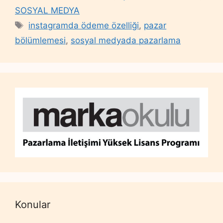
SOSYAL MEDYA
Tags
instagramda ödeme özelliği
,
pazar
bölümlemesi
,
sosyal medyada pazarlama
Konular