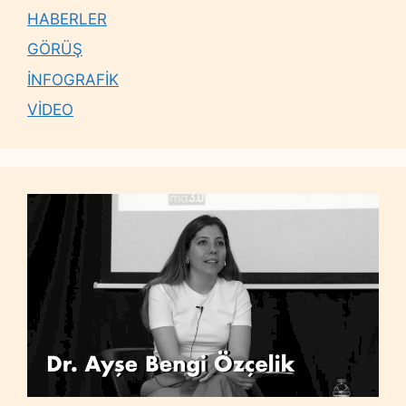
HABERLER
GÖRÜŞ
İNFOGRAFİK
VİDEO