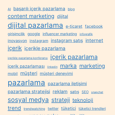
başarılı içerik pazarlama
AI
blog
content marketing
dijital
dijital pazarlama
e-ticaret
facebook
google
girişimcilik
influencer marketing
infografik
internet
instagram satış
inovasyon
instagram
içerik
içerikle pazarlama
içerik pazarlama
içerikle pazarlama konferansı
marka
marketing
içerik pazarlaması
linkedin
müşteri
müşteri deneyimi
mobil
pazarlama
pazarlama iletişimi
reklam
pazarlama stratejisi
satış
SEO
snapchat
sosyal medya
strateji
teknoloji
trend
tüketici
twitter
tüketici trendleri
trendwatching