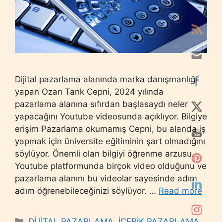
Dijital pazarlama alanında marka danışmanlığı
yapan Ozan Tarık Cepni, 2024 yılında
pazarlama alanına sıfırdan başlasaydı neler
yapacağını Youtube videosunda açıklıyor. Bilgiye
erişim Pazarlama okumamış Cepni, bu alanda iş
yapmak için üniversite eğitiminin şart olmadığını
söylüyor. Önemli olan bilgiyi öğrenme arzusu.
Youtube platformunda birçok video olduğunu ve
pazarlama alanını bu videolar sayesinde adım
adım öğrenebileceğinizi söylüyor. …
Read more
Categories
DİJİTAL PAZARLAMA
,
İÇERİK PAZARLAMA