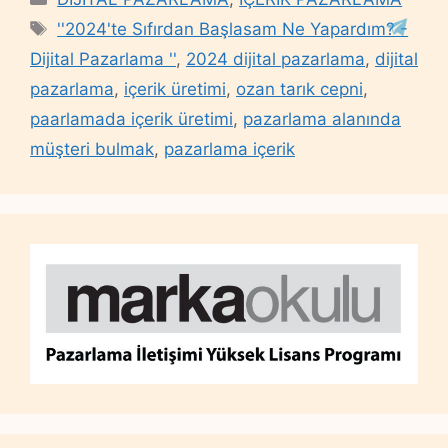
Tags
''2024'te Sıfırdan Başlasam Ne Yapardım? -
Dijital Pazarlama ''
,
2024 dijital pazarlama
,
dijital
pazarlama
,
içerik üretimi
,
ozan tarık cepni
,
paarlamada içerik üretimi
,
pazarlama alanında
müşteri bulmak
,
pazarlama içerik