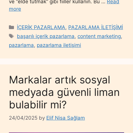
ve “elde tutmak” gibi fiiller kullanın. Bu …
Read
more
Categories
İÇERİK PAZARLAMA
,
PAZARLAMA İLETİŞİMİ
Tags
başarılı içerik pazarlama
,
content marketing
,
pazarlama
,
pazarlama iletişimi
Markalar artık sosyal
medyada güvenli liman
bulabilir mi?
24/04/2025
by
Elif Nisa Sağlam