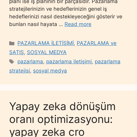
planı ise iş planının bir parçasıdır. Pazarlama
stratejilerinizin ve hedeflerinizin genel iş
hedeflerinizi nasıl destekleyeceğini gösterir ve
bunları nasıl hayata …
Read more
Categories
PAZARLAMA İLETİŞİMİ
,
PAZARLAMA ve
SATIŞ
,
SOSYAL MEDYA
Tags
pazarlama
,
pazarlama iletişimi
,
pazarlama
stratejisi
,
sosyal medya
Yapay zeka dönüşüm
oranı optimizasyonu:
yapay zeka cro