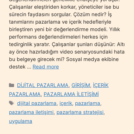
Çalışanlar eleştiriden korkar, yöneticiler ise bu
sürecin faydasını sorgular. Çözüm nedir? İş
tanımlarını pazarlama ve içerik hedefleriyle
birleştiren yeni bir değerlendirme modeli. Yıllık
performans değerlendirmeleri herkes için
tedirginlik yaratır. Çalışanlar şunları düşünür: Altı
ay önce hazırladığım video senaryosundaki hata
bu belgeye girecek mi? Sosyal medya ekibine
destek …
Read more
Categories
DİJİTAL PAZARLAMA
,
GİRİŞİM
,
İÇERİK
PAZARLAMA
,
PAZARLAMA İLETİŞİMİ
Tags
dijital pazarlama
,
içerik
,
pazarlama
,
pazarlama iletişimi
,
pazarlama stratejisi
,
uygulama