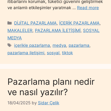
itibarlarını korumak, tüketici güvenini geliştirmek
ve anlamlı etkileşimler yaratmak …
Read more
Categories
DİJİTAL PAZARLAMA
,
İÇERİK PAZARLAMA
,
MAKALELER
,
PAZARLAMA İLETİŞİMİ
,
SOSYAL
MEDYA
Tags
içerikle pazarlama
,
medya
,
pazarlama
,
pazarlama iletişimi
,
sosyal
,
tiktok
Pazarlama planı nedir
ve nasıl yazılır?
18/04/2025
by
Sidar Çelik