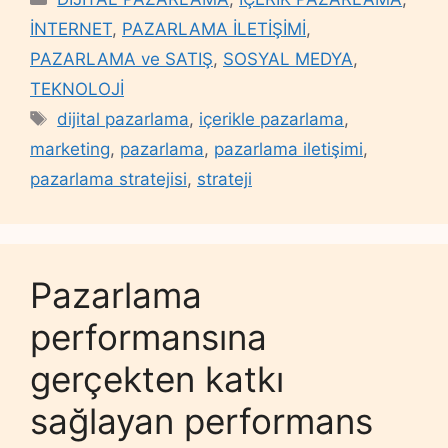
İNTERNET
,
PAZARLAMA İLETİŞİMİ
,
PAZARLAMA ve SATIŞ
,
SOSYAL MEDYA
,
TEKNOLOJİ
Tags
dijital pazarlama
,
içerikle pazarlama
,
marketing
,
pazarlama
,
pazarlama iletişimi
,
pazarlama stratejisi
,
strateji
Pazarlama
performansına
gerçekten katkı
sağlayan performans