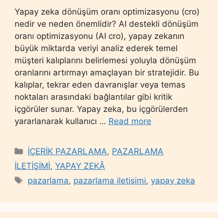
Yapay zeka dönüşüm oranı optimizasyonu (cro)
nedir ve neden önemlidir? AI destekli dönüşüm
oranı optimizasyonu (AI cro), yapay zekanın
büyük miktarda veriyi analiz ederek temel
müşteri kalıplarını belirlemesi yoluyla dönüşüm
oranlarını artırmayı amaçlayan bir stratejidir. Bu
kalıplar, tekrar eden davranışlar veya temas
noktaları arasındaki bağlantılar gibi kritik
içgörüler sunar. Yapay zeka, bu içgörülerden
yararlanarak kullanıcı …
Read more
Categories
İÇERİK PAZARLAMA
,
PAZARLAMA
İLETİŞİMİ
,
YAPAY ZEKÂ
Tags
pazarlama
,
pazarlama iletişimi
,
yapay zeka