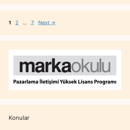
Page
Page
Page
1
2
…
7
Next
→
Konular