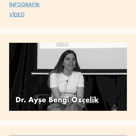
İNFOGRAFİK
VİDEO