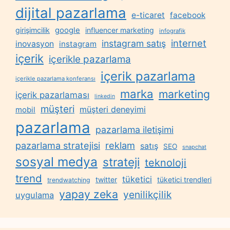
dijital pazarlama
e-ticaret
facebook
google
girişimcilik
influencer marketing
infografik
internet
instagram satış
inovasyon
instagram
içerik
içerikle pazarlama
içerik pazarlama
içerikle pazarlama konferansı
marka
marketing
içerik pazarlaması
linkedin
müşteri
müşteri deneyimi
mobil
pazarlama
pazarlama iletişimi
reklam
pazarlama stratejisi
satış
SEO
snapchat
sosyal medya
strateji
teknoloji
trend
tüketici
twitter
tüketici trendleri
trendwatching
yapay zeka
yenilikçilik
uygulama