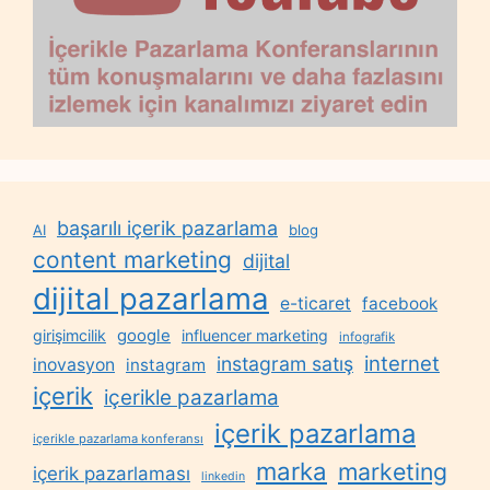
başarılı içerik pazarlama
AI
blog
content marketing
dijital
dijital pazarlama
e-ticaret
facebook
google
girişimcilik
influencer marketing
infografik
internet
instagram satış
inovasyon
instagram
içerik
içerikle pazarlama
içerik pazarlama
içerikle pazarlama konferansı
marka
marketing
içerik pazarlaması
linkedin