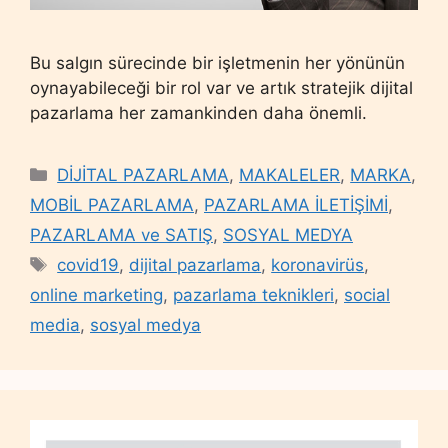
Bu salgın sürecinde bir işletmenin her yönünün
oynayabileceği bir rol var ve artık stratejik dijital
pazarlama her zamankinden daha önemli.
Categories
DİJİTAL PAZARLAMA
,
MAKALELER
,
MARKA
,
MOBİL PAZARLAMA
,
PAZARLAMA İLETİŞİMİ
,
PAZARLAMA ve SATIŞ
,
SOSYAL MEDYA
Tags
covid19
,
dijital pazarlama
,
koronavirüs
,
online marketing
,
pazarlama teknikleri
,
social
media
,
sosyal medya