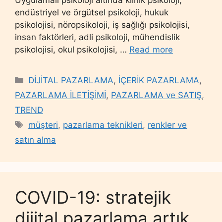
endüstriyel ve örgütsel psikoloji, hukuk
psikolojisi, nöropsikoloji, iş sağlığı psikolojisi,
insan faktörleri, adli psikoloji, mühendislik
psikolojisi, okul psikolojisi, …
Read more
Categories
DİJİTAL PAZARLAMA
,
İÇERİK PAZARLAMA
,
PAZARLAMA İLETİŞİMİ
,
PAZARLAMA ve SATIŞ
,
TREND
Tags
müşteri
,
pazarlama teknikleri
,
renkler ve
satın alma
COVID-19: stratejik
dijital pazarlama artık