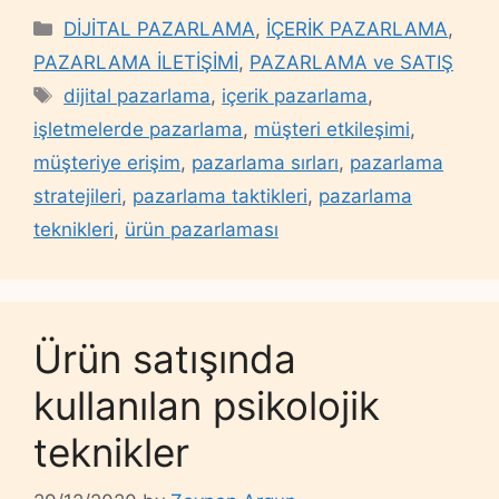
Categories
DİJİTAL PAZARLAMA
,
İÇERİK PAZARLAMA
,
PAZARLAMA İLETİŞİMİ
,
PAZARLAMA ve SATIŞ
Tags
dijital pazarlama
,
içerik pazarlama
,
işletmelerde pazarlama
,
müşteri etkileşimi
,
müşteriye erişim
,
pazarlama sırları
,
pazarlama
stratejileri
,
pazarlama taktikleri
,
pazarlama
teknikleri
,
ürün pazarlaması
Ürün satışında
kullanılan psikolojik
teknikler