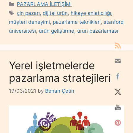
Categories
PAZARLAMA İLETİŞİMİ
Tags
çin pazarı
,
dijital ürün
,
hikaye anlatıcılığı
,
müşteri deneyimi
,
pazarlama teknikleri
,
stanford
üniversitesi
,
ürün geliştirme
,
ürün pazarlaması
Yerel işletmelerde
pazarlama stratejileri
19/03/2021
by
Benan Çetin