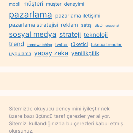
müşteri
müşteri deneyimi
mobil
pazarlama
pazarlama iletişimi
reklam
pazarlama stratejisi
satış
SEO
snapchat
sosyal medya
strateji
teknoloji
trend
tüketici
twitter
tüketici trendleri
trendwatching
yapay zeka
yenilikçilik
uygulama
Sitemizde okuyucu deneyimini iyileştirmek
üzere bazı üçüncü taraf çerezler yer alıyor.
Sitemizi kullandığınızda bu çerezleri kabul etmiş
olursunuz.