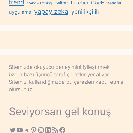
trend
tüketici
twitter
tüketici trendleri
trendwatching
yapay zeka
yenilikçilik
uygulama
Sitemizde okuyucu deneyimini iyileştirmek
üzere bazı üçüncü taraf çerezler yer alıyor.
Sitemizi kullandığınızda bu çerezleri kabul etmiş
olursunuz.
Seviyorsan gel konuş
Twitter
YouTube
Telegram
Pinterest
Instagram
LinkedIn
RSS Feed
Facebook