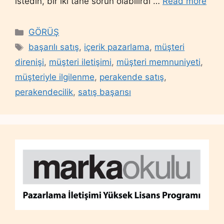
istedin, bir iki tane sorun olabilirdi …
Read more
Categories
GÖRÜŞ
Tags
başarılı satış
,
içerik pazarlama
,
müşteri
direnişi
,
müşteri iletişimi
,
müşteri memnuniyeti
,
müşteriyle ilgilenme
,
perakende satış
,
perakendecilik
,
satış başarısı