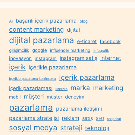
başarılı içerik pazarlama
AI
blog
content marketing
dijital
dijital pazarlama
e-ticaret
facebook
google
girişimcilik
influencer marketing
infografik
internet
instagram satış
inovasyon
instagram
içerik
içerikle pazarlama
içerik pazarlama
içerikle pazarlama konferansı
marka
marketing
içerik pazarlaması
linkedin
müşteri
müşteri deneyimi
mobil
pazarlama
pazarlama iletişimi
reklam
pazarlama stratejisi
satış
SEO
snapchat
sosyal medya
strateji
teknoloji