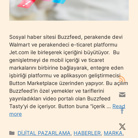
Sosyal haber sitesi Buzzfeed, perakende devi
Walmart ve perakendeci e-ticaret platformu
Jet.com ile birleşerek içeriğini büyütüyor. Bu
genişletmeyi de mobil içeriği ve ticaret
markalarını birbirine bağlayarak, entegre eden
işbirliği platformu ve aplikasyon geliştirmecisi
Button Marketplace üzerinden yapıyor. Bu açılım
Buzzfeed’in özel yemekler ve tariflerini
yayınladıkları video portalı olan Buzzfeed
Tasty’yi de içeriyor. Button buna “içerik …
Read
more
Categories
DİJİTAL PAZARLAMA
,
HABERLER
,
MARKA
,