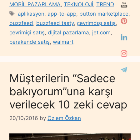
MOBİL PAZARLAMA
,
TEKNOLOJİ
,
TREND
Tags
aplikasyon
,
app-to-app
,
button marketplace
,
buzzfeed
,
buzzfeed tasty
,
çevrimdışı satış
,
çevrimiçi satış
,
dijital pazarlama
,
jet.com
,
perakende satış
,
walmart
Müşterilerin “Sadece
bakıyorum”una karşı
verilecek 10 zeki cevap
20/10/2016
by
Özlem Özkan