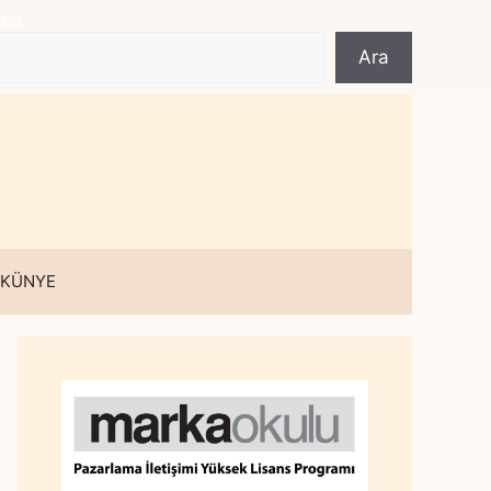
Ara
Ara
 KÜNYE