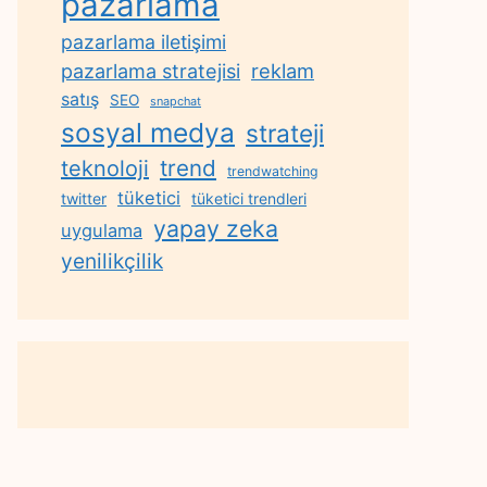
pazarlama
pazarlama iletişimi
reklam
pazarlama stratejisi
satış
SEO
snapchat
sosyal medya
strateji
trend
teknoloji
trendwatching
tüketici
twitter
tüketici trendleri
yapay zeka
uygulama
yenilikçilik