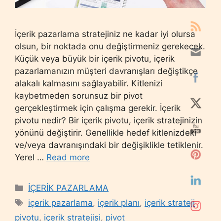
İçerik pazarlama stratejiniz ne kadar iyi olursa
olsun, bir noktada onu değiştirmeniz gerekecek.
Küçük veya büyük bir içerik pivotu, içerik
pazarlamanızın müşteri davranışları değiştikçe
alakalı kalmasını sağlayabilir. Kitlenizi
kaybetmeden sorunsuz bir pivot
gerçekleştirmek için çalışma gerekir. İçerik
pivotu nedir? Bir içerik pivotu, içerik stratejinizin
yönünü değiştirir. Genellikle hedef kitlenizdeki
ve/veya davranışındaki bir değişiklikle tetiklenir.
Yerel …
Read more
Categories
İÇERİK PAZARLAMA
Tags
içerik pazarlama
,
içerik planı
,
içerik strateji
pivotu
,
içerik stratejisi
,
pivot