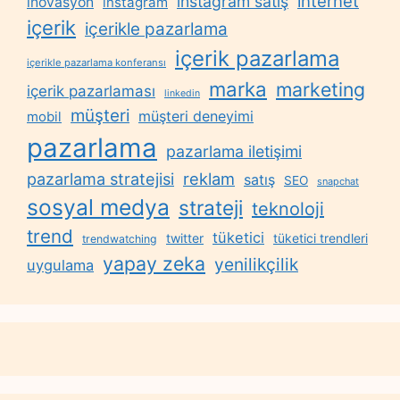
internet
instagram satış
inovasyon
instagram
içerik
içerikle pazarlama
içerik pazarlama
içerikle pazarlama konferansı
marka
marketing
içerik pazarlaması
linkedin
müşteri
müşteri deneyimi
mobil
pazarlama
pazarlama iletişimi
reklam
pazarlama stratejisi
satış
SEO
snapchat
sosyal medya
strateji
teknoloji
trend
tüketici
twitter
tüketici trendleri
trendwatching
yapay zeka
yenilikçilik
uygulama