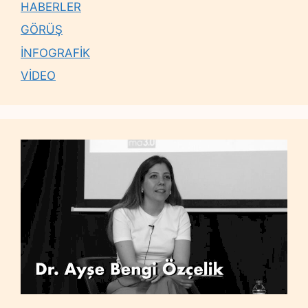
HABERLER
GÖRÜŞ
İNFOGRAFİK
VİDEO