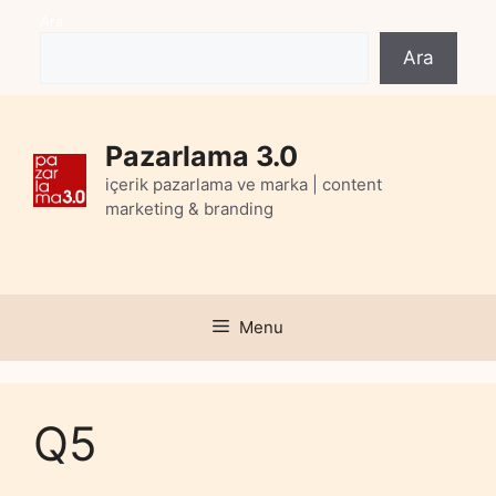
Skip
Ara
to
Ara
content
Pazarlama 3.0
içerik pazarlama ve marka | content
marketing & branding
Menu
Q5