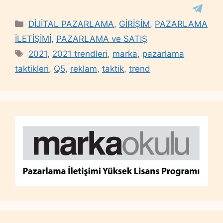
Categories
DİJİTAL PAZARLAMA
,
GİRİŞİM
,
PAZARLAMA
İLETİŞİMİ
,
PAZARLAMA ve SATIŞ
Tags
2021
,
2021 trendleri
,
marka
,
pazarlama
taktikleri
,
Q5
,
reklam
,
taktik
,
trend