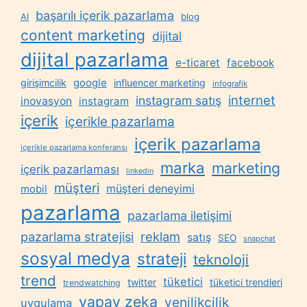
başarılı içerik pazarlama
AI
blog
content marketing
dijital
dijital pazarlama
e-ticaret
facebook
google
girişimcilik
influencer marketing
infografik
internet
instagram satış
inovasyon
instagram
içerik
içerikle pazarlama
içerik pazarlama
içerikle pazarlama konferansı
marka
marketing
içerik pazarlaması
linkedin
müşteri
müşteri deneyimi
mobil
pazarlama
pazarlama iletişimi
reklam
pazarlama stratejisi
satış
SEO
snapchat
sosyal medya
strateji
teknoloji
trend
tüketici
twitter
tüketici trendleri
trendwatching
yapay zeka
yenilikçilik
uygulama