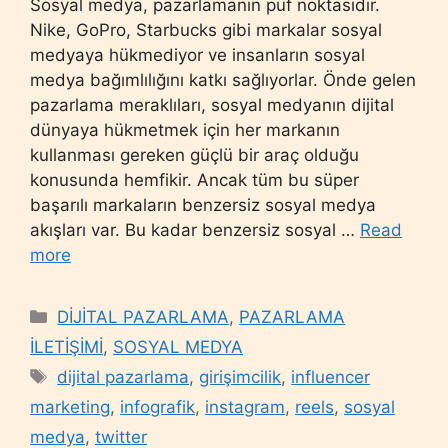
Sosyal medya, pazarlamanın püf noktasıdır.
Nike, GoPro, Starbucks gibi markalar sosyal
medyaya hükmediyor ve insanların sosyal
medya bağımlılığını katkı sağlıyorlar. Önde gelen
pazarlama meraklıları, sosyal medyanın dijital
dünyaya hükmetmek için her markanın
kullanması gereken güçlü bir araç olduğu
konusunda hemfikir. Ancak tüm bu süper
başarılı markaların benzersiz sosyal medya
akışları var. Bu kadar benzersiz sosyal …
Read
more
Categories
DİJİTAL PAZARLAMA
,
PAZARLAMA
İLETİŞİMİ
,
SOSYAL MEDYA
Tags
dijital pazarlama
,
girişimcilik
,
influencer
marketing
,
infografik
,
instagram
,
reels
,
sosyal
medya
,
twitter