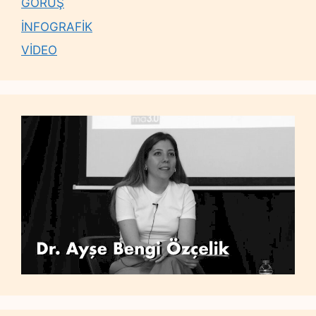
GÖRÜŞ
İNFOGRAFİK
VİDEO