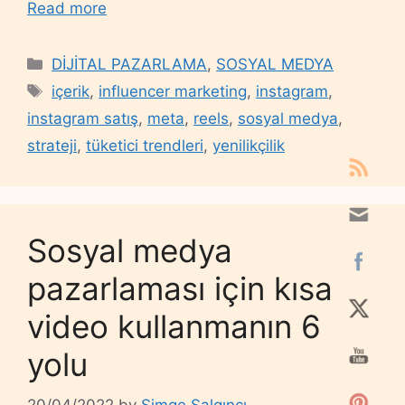
Read more
Categories
DİJİTAL PAZARLAMA
,
SOSYAL MEDYA
Tags
içerik
,
influencer marketing
,
instagram
,
instagram satış
,
meta
,
reels
,
sosyal medya
,
strateji
,
tüketici trendleri
,
yenilikçilik
Sosyal medya
pazarlaması için kısa
video kullanmanın 6
yolu
20/04/2022
by
Simge Salgıncı