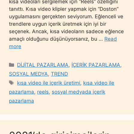
kısa videoları sergilemek için “Reels” özelliğini
tanıttı. Kısa video klipler yapmak için “Doston”
uygulamasını gerçekten seviyorum. Eğlenceli ve
trendlere uygun içerik üretmek için iyi bir
seçenek. Ancak, kısa videoların sadece eğlence
amaçlı olduğunu düşünüyorsanız, bu …
Read
more
Categories
DİJİTAL PAZARLAMA
,
İÇERİK PAZARLAMA
,
SOSYAL MEDYA
,
TREND
Tags
kısa video ile içerik üretimi
,
kısa video ile
pazarlama
,
reels
,
sosyal medyada içerik
pazarlama