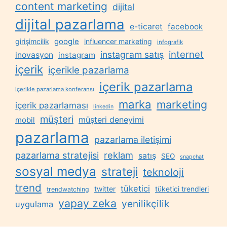
content marketing
dijital
dijital pazarlama
e-ticaret
facebook
google
girişimcilik
influencer marketing
infografik
internet
instagram satış
inovasyon
instagram
içerik
içerikle pazarlama
içerik pazarlama
içerikle pazarlama konferansı
marka
marketing
içerik pazarlaması
linkedin
müşteri
müşteri deneyimi
mobil
pazarlama
pazarlama iletişimi
reklam
pazarlama stratejisi
satış
SEO
snapchat
sosyal medya
strateji
teknoloji
trend
tüketici
twitter
tüketici trendleri
trendwatching
yapay zeka
yenilikçilik
uygulama