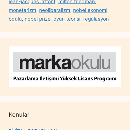
jean-jacques laffont
,
milton friedman
,
monetarizm
,
neoliberalizm
,
nobel ekonomi
ödülü
,
nobel prize
,
oyun teorisi
,
regülasyon
Konular