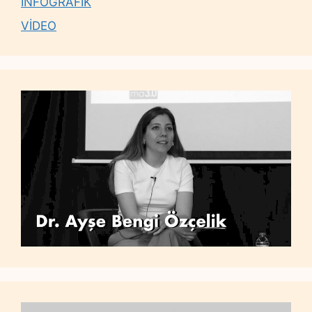
İNFOGRAFİK
VİDEO