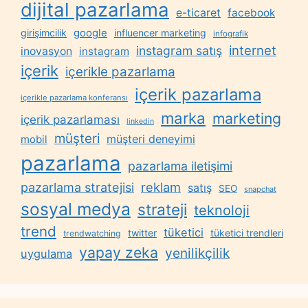
dijital pazarlama
e-ticaret
facebook
google
girişimcilik
influencer marketing
infografik
internet
instagram satış
inovasyon
instagram
içerik
içerikle pazarlama
içerik pazarlama
içerikle pazarlama konferansı
marka
marketing
içerik pazarlaması
linkedin
müşteri
müşteri deneyimi
mobil
pazarlama
pazarlama iletişimi
reklam
pazarlama stratejisi
satış
SEO
snapchat
sosyal medya
strateji
teknoloji
trend
tüketici
twitter
tüketici trendleri
trendwatching
yapay zeka
yenilikçilik
uygulama