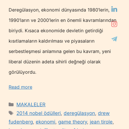
Deregülasyon, ekonomi dünyasında 1980’lerin,
1990’ların ve 2000’lerin en önemli kavramlarından
biriydi. Kısaca ekonomide devletin getirdiği
kısıtlamaların kaldırılması ve piyasaların
serbestleşmesi anlamına gelen bu kavram, yeni
liberal düzenin adeta sihirli değneği olarak
görülüyordu.
Read more
Categories
MAKALELER
Tags
2014 nobel ödülleri
,
deregülasyon
,
drew
fudenberg
,
ekonomi
,
game theory
,
jean tirole
,