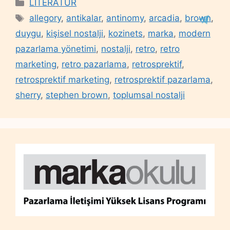
Categories
LİTERATÜR
Tags
allegory
,
antikalar
,
antinomy
,
arcadia
,
brown
,
duygu
,
kişisel nostalji
,
kozinets
,
marka
,
modern
pazarlama yönetimi
,
nostalji
,
retro
,
retro
marketing
,
retro pazarlama
,
retrosprektif
,
retrosprektif marketing
,
retrosprektif pazarlama
,
sherry
,
stephen brown
,
toplumsal nostalji