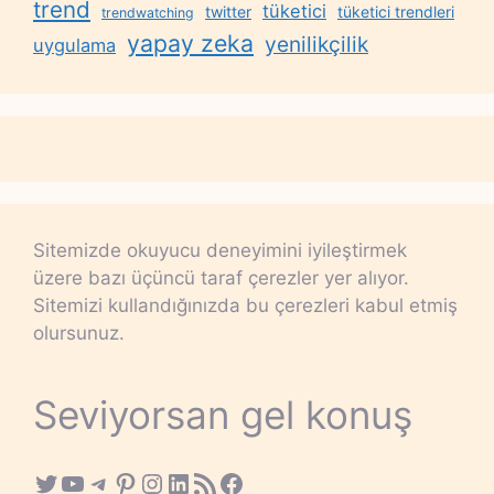
trend
tüketici
twitter
tüketici trendleri
trendwatching
yapay zeka
yenilikçilik
uygulama
Sitemizde okuyucu deneyimini iyileştirmek
üzere bazı üçüncü taraf çerezler yer alıyor.
Sitemizi kullandığınızda bu çerezleri kabul etmiş
olursunuz.
Seviyorsan gel konuş
Twitter
YouTube
Telegram
Pinterest
Instagram
LinkedIn
RSS Feed
Facebook