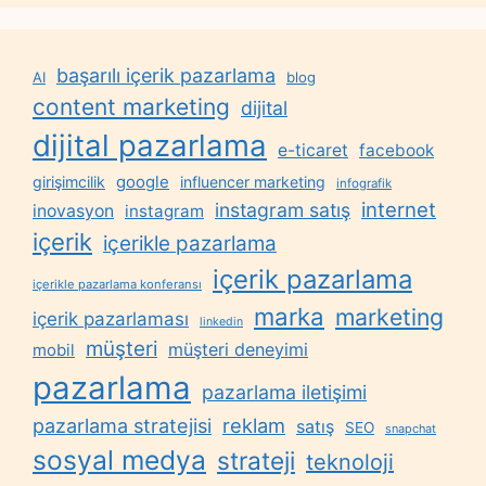
başarılı içerik pazarlama
AI
blog
content marketing
dijital
dijital pazarlama
e-ticaret
facebook
google
girişimcilik
influencer marketing
infografik
internet
instagram satış
inovasyon
instagram
içerik
içerikle pazarlama
içerik pazarlama
içerikle pazarlama konferansı
marka
marketing
içerik pazarlaması
linkedin
müşteri
müşteri deneyimi
mobil
pazarlama
pazarlama iletişimi
reklam
pazarlama stratejisi
satış
SEO
snapchat
sosyal medya
strateji
teknoloji