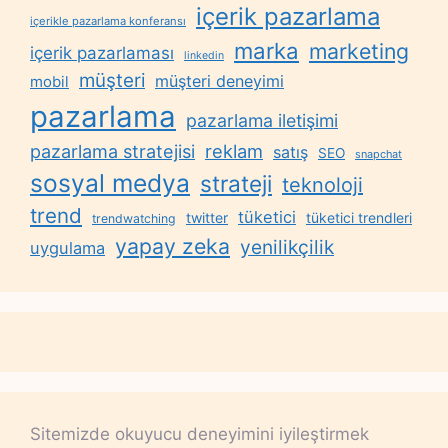
içerik pazarlama
içerikle pazarlama konferansı
marka
marketing
içerik pazarlaması
linkedin
müşteri
müşteri deneyimi
mobil
pazarlama
pazarlama iletişimi
reklam
pazarlama stratejisi
satış
SEO
snapchat
sosyal medya
strateji
teknoloji
trend
tüketici
twitter
tüketici trendleri
trendwatching
yapay zeka
yenilikçilik
uygulama
Sitemizde okuyucu deneyimini iyileştirmek