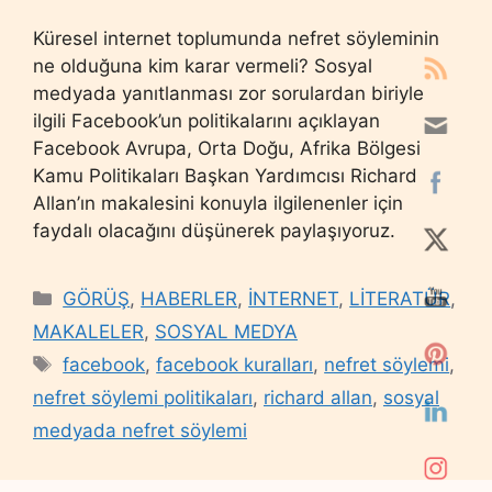
Küresel internet toplumunda nefret söyleminin
ne olduğuna kim karar vermeli? Sosyal
medyada yanıtlanması zor sorulardan biriyle
ilgili Facebook’un politikalarını açıklayan
Facebook Avrupa, Orta Doğu, Afrika Bölgesi
Kamu Politikaları Başkan Yardımcısı Richard
Allan’ın makalesini konuyla ilgilenenler için
faydalı olacağını düşünerek paylaşıyoruz.
Categories
GÖRÜŞ
,
HABERLER
,
İNTERNET
,
LİTERATÜR
,
MAKALELER
,
SOSYAL MEDYA
Tags
facebook
,
facebook kuralları
,
nefret söylemi
,
nefret söylemi politikaları
,
richard allan
,
sosyal
medyada nefret söylemi