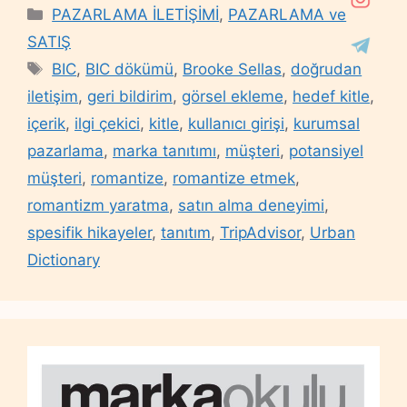
Categories
PAZARLAMA İLETİŞİMİ
,
PAZARLAMA ve
SATIŞ
Tags
BIC
,
BIC dökümü
,
Brooke Sellas
,
doğrudan
iletişim
,
geri bildirim
,
görsel ekleme
,
hedef kitle
,
içerik
,
ilgi çekici
,
kitle
,
kullanıcı girişi
,
kurumsal
pazarlama
,
marka tanıtımı
,
müşteri
,
potansiyel
müşteri
,
romantize
,
romantize etmek
,
romantizm yaratma
,
satın alma deneyimi
,
spesifik hikayeler
,
tanıtım
,
TripAdvisor
,
Urban
Dictionary