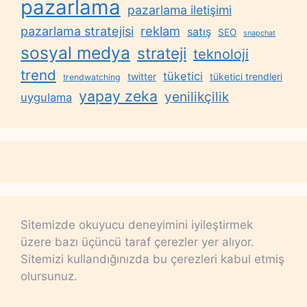
pazarlama
pazarlama iletişimi
reklam
pazarlama stratejisi
satış
SEO
snapchat
sosyal medya
strateji
teknoloji
trend
tüketici
twitter
tüketici trendleri
trendwatching
yapay zeka
yenilikçilik
uygulama
Sitemizde okuyucu deneyimini iyileştirmek
üzere bazı üçüncü taraf çerezler yer alıyor.
Sitemizi kullandığınızda bu çerezleri kabul etmiş
olursunuz.