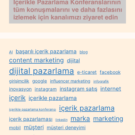
başarılı içerik pazarlama
AI
blog
content marketing
dijital
dijital pazarlama
e-ticaret
facebook
google
girişimcilik
influencer marketing
infografik
internet
instagram satış
inovasyon
instagram
içerik
içerikle pazarlama
içerik pazarlama
içerikle pazarlama konferansı
marka
marketing
içerik pazarlaması
linkedin
müşteri
müşteri deneyimi
mobil