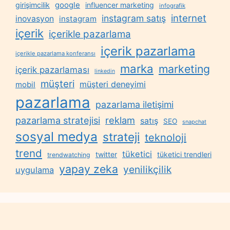
google
girişimcilik
influencer marketing
infografik
internet
instagram satış
inovasyon
instagram
içerik
içerikle pazarlama
içerik pazarlama
içerikle pazarlama konferansı
marka
marketing
içerik pazarlaması
linkedin
müşteri
müşteri deneyimi
mobil
pazarlama
pazarlama iletişimi
reklam
pazarlama stratejisi
satış
SEO
snapchat
sosyal medya
strateji
teknoloji
trend
tüketici
twitter
tüketici trendleri
trendwatching
yapay zeka
yenilikçilik
uygulama