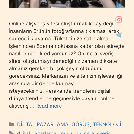
Online alışveriş sitesi oluşturmak kolay değil.
İnsanların ürünün fotoğraflarına tıklaması artık
sadece ilk aşama. Tüketicinize satın alma
işleminden ödeme noktasına kadar olan süreçte
nasıl rehberlik ediyorsunuz? Online alışveriş
sitesi oluşturmayı denediğiniz zaman dikkate
almanız gereken birçok şeyin olduğunu
göreceksiniz. Markanızın ve sitenizin işlevselliği
arasında bir denge kurmayı
isteyeceksiniz. Perakende trendlerin dijital
dünya trendlerine geçmesiyle başarılı online
alışveriş …
Read more
Categories
DİJİTAL PAZARLAMA
,
GÖRÜŞ
,
TEKNOLOJİ
Tags
dijital pazarlama
,
ipucu
,
online alışveriş
,