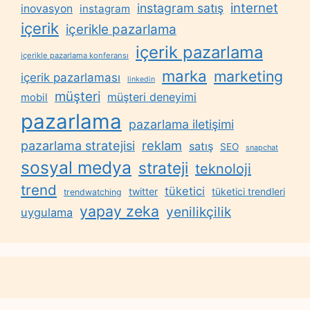
internet
instagram satış
inovasyon
instagram
içerik
içerikle pazarlama
içerik pazarlama
içerikle pazarlama konferansı
marka
marketing
içerik pazarlaması
linkedin
müşteri
müşteri deneyimi
mobil
pazarlama
pazarlama iletişimi
reklam
pazarlama stratejisi
satış
SEO
snapchat
sosyal medya
strateji
teknoloji
trend
tüketici
twitter
tüketici trendleri
trendwatching
yapay zeka
yenilikçilik
uygulama