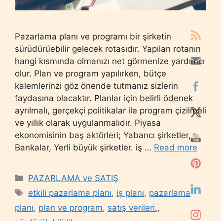
Pazarlama planı ve programı bir şirketin
sürüdürüebilir gelecek rotasıdır. Yapılan rotanın
hangi kısmında olmanızı net görmenize yardımcı
olur. Plan ve program yapılırken, bütçe
kalemlerinzi göz önende tutmanız sizlerin
faydasına olacaktır. Planlar için belirli ödenek
ayrılmalı, gerçekçi politikalar ile program çizilmeli
ve yıllık olarak uygulanmalıdır. Piyasa
ekonomisinin baş aktörleri; Yabancı şirketler,
Bankalar, Yerli büyük şirketler. iş …
Read more
Categories
PAZARLAMA ve SATIŞ
Tags
etkili pazarlama planı
,
iş planı
,
pazarlama
planı
,
plan ve program
,
satış verileri.
,