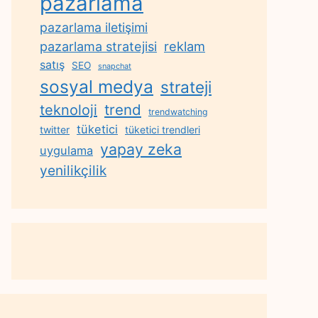
pazarlama
pazarlama iletişimi
reklam
pazarlama stratejisi
satış
SEO
snapchat
sosyal medya
strateji
trend
teknoloji
trendwatching
tüketici
twitter
tüketici trendleri
yapay zeka
uygulama
yenilikçilik