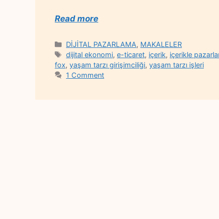
Read more
Categories
DİJİTAL PAZARLAMA
,
MAKALELER
Tags
dijital ekonomi
,
e-ticaret
,
içerik
,
içerikle pazarl
fox
,
yaşam tarzı girişimciliği
,
yaşam tarzı işleri
1 Comment