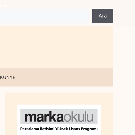
Ara
Ara
 KÜNYE