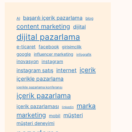
başarılı içerik pazarlama
AI
blog
content marketing
dijital
dijital pazarlama
e-ticaret
facebook
girişimcilik
google
influencer marketing
infografik
inovasyon
instagram
içerik
internet
instagram satış
içerikle pazarlama
içerikle pazarlama konferansı
içerik pazarlama
marka
içerik pazarlaması
linkedin
marketing
müşteri
mobil
müşteri deneyimi