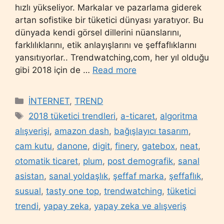
hızlı yükseliyor. Markalar ve pazarlama giderek
artan sofistike bir tüketici dünyası yaratıyor. Bu
dünyada kendi görsel dillerini nüanslarını,
farklılıklarını, etik anlayışlarını ve şeffaflıklarını
yansıtıyorlar.. Trendwatching,com, her yıl olduğu
gibi 2018 için de …
Read more
Categories
İNTERNET
,
TREND
Tags
2018 tüketici trendleri
,
a-ticaret
,
algoritma
alışverişi
,
amazon dash
,
bağışlayıcı tasarım
,
cam kutu
,
danone
,
digit
,
finery
,
gatebox
,
neat
,
otomatik ticaret
,
plum
,
post demografik
,
sanal
asistan
,
sanal yoldaşlık
,
şeffaf marka
,
şeffaflık
,
susual
,
tasty one top
,
trendwatching
,
tüketici
trendi
,
yapay zeka
,
yapay zeka ve alışveriş