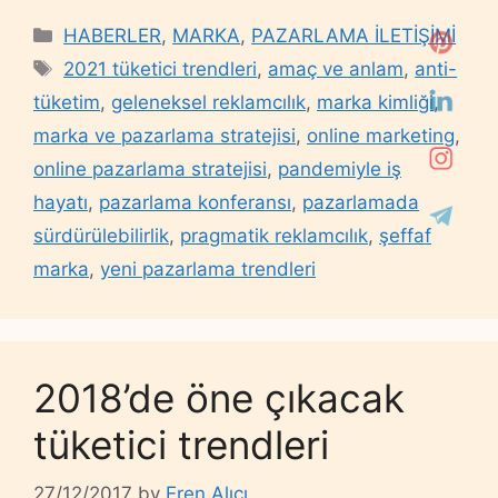
Categories
HABERLER
,
MARKA
,
PAZARLAMA İLETİŞİMİ
Tags
2021 tüketici trendleri
,
amaç ve anlam
,
anti-
tüketim
,
geleneksel reklamcılık
,
marka kimliği
,
marka ve pazarlama stratejisi
,
online marketing
,
online pazarlama stratejisi
,
pandemiyle iş
hayatı
,
pazarlama konferansı
,
pazarlamada
sürdürülebilirlik
,
pragmatik reklamcılık
,
şeffaf
marka
,
yeni pazarlama trendleri
2018’de öne çıkacak
tüketici trendleri
27/12/2017
by
Eren Alıcı