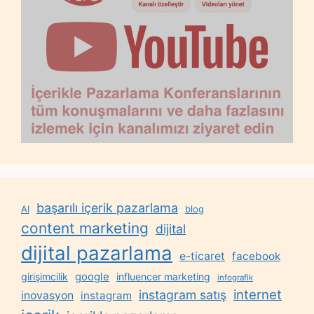
başarılı içerik pazarlama
AI
blog
content marketing
dijital
dijital pazarlama
e-ticaret
facebook
google
girişimcilik
influencer marketing
infografik
internet
instagram satış
inovasyon
instagram