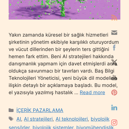
Yakın zamanda küresel bir sağlık hizmetleri
şirketinin yönetim ekibiyle karşılıklı oturuyordum
ve vücut dillerinden bir şeylerin ters gittiğini
hemen fark ettim. Beni AI stratejileri hakkında
danışmanlık yapmam için davet etmişlerdi ama
oldukça savunmacı bir tavırları vardı. Baş Bilgi
Teknolojileri Yöneticisi, yeni büyük dil modeline
ilişkin detaylı bir açıklamaya başladı. Bu model,
el yazısıyla yazılmış hastalık …
Read more
Categories
İÇERİK PAZARLAMA
Tags
AI
,
AI stratejileri
,
AI teknolojileri
,
biyolojik
sensörler
,
biyolojik sistemler
,
biyomühendislik
,