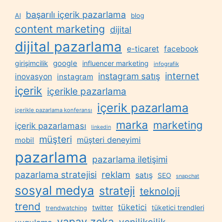
başarılı içerik pazarlama
AI
blog
content marketing
dijital
dijital pazarlama
e-ticaret
facebook
google
girişimcilik
influencer marketing
infografik
internet
instagram satış
inovasyon
instagram
içerik
içerikle pazarlama
içerik pazarlama
içerikle pazarlama konferansı
marka
marketing
içerik pazarlaması
linkedin
müşteri
müşteri deneyimi
mobil
pazarlama
pazarlama iletişimi
reklam
pazarlama stratejisi
satış
SEO
snapchat
sosyal medya
strateji
teknoloji
trend
tüketici
twitter
tüketici trendleri
trendwatching
yapay zeka