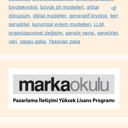
biyoteknoloji
,
büyük dil modelleri
,
dijital
dönüşüm
,
dijital modeller
,
generatif biyoloji
,
ileri
sensörler
,
kurumsal eylem modelleri
,
LLM
,
organizasyonel değişim
,
sensör verisi
,
sensörler
,
veri
,
yapay zeka
,
Yaşayan zeka