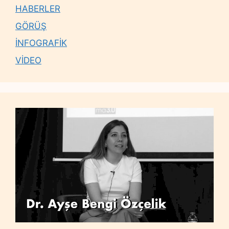
HABERLER
GÖRÜŞ
İNFOGRAFİK
VİDEO