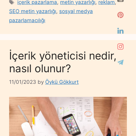
Tags
içerik pazarlama
,
metin yazarlığı
,
reklam
,
SEO metin yazarlığı
,
sosyal medya
pazarlamacılığı
İçerik yöneticisi nedir,
nasıl olunur?
11/01/2023
by
Öykü Gökkurt