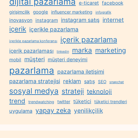
dijital pazarlama
e-ticaret
facebook
google
girişimcilik
influencer marketing
infografik
internet
instagram satış
inovasyon
instagram
içerik
içerikle pazarlama
içerik pazarlama
içerikle pazarlama konferansı
marka
marketing
içerik pazarlaması
linkedin
müşteri
müşteri deneyimi
mobil
pazarlama
pazarlama iletişimi
reklam
pazarlama stratejisi
satış
SEO
snapchat
sosyal medya
strateji
teknoloji
trend
tüketici
twitter
tüketici trendleri
trendwatching
yapay zeka
yenilikçilik
uygulama