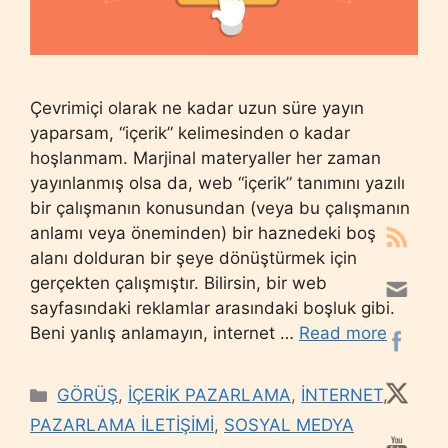
Çevrimiçi olarak ne kadar uzun süre yayın
yaparsam, “içerik” kelimesinden o kadar
hoşlanmam. Marjinal materyaller her zaman
yayınlanmış olsa da, web “içerik” tanımını yazılı
bir çalışmanın konusundan (veya bu çalışmanın
anlamı veya öneminden) bir haznedeki boş
alanı dolduran bir şeye dönüştürmek için
gerçekten çalışmıştır. Bilirsin, bir web
sayfasındaki reklamlar arasındaki boşluk gibi.
Beni yanlış anlamayın, internet …
Read more
Categories
GÖRÜŞ
,
İÇERİK PAZARLAMA
,
İNTERNET
,
PAZARLAMA İLETİŞİMİ
,
SOSYAL MEDYA