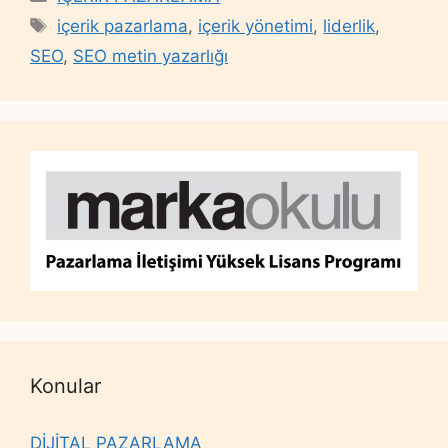
Tags
içerik pazarlama
,
içerik yönetimi
,
liderlik
,
SEO
,
SEO metin yazarlığı
Konular
DİJİTAL PAZARLAMA