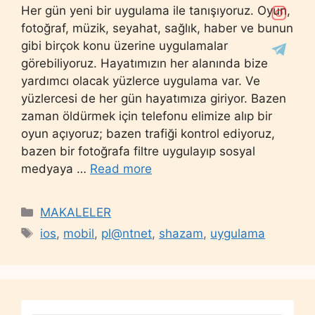
Her gün yeni bir uygulama ile tanışıyoruz. Oyun,
fotoğraf, müzik, seyahat, sağlık, haber ve bunun
gibi birçok konu üzerine uygulamalar
görebiliyoruz. Hayatımızın her alanında bize
yardımcı olacak yüzlerce uygulama var. Ve
yüzlercesi de her gün hayatımıza giriyor. Bazen
zaman öldürmek için telefonu elimize alıp bir
oyun açıyoruz; bazen trafiği kontrol ediyoruz,
bazen bir fotoğrafa filtre uygulayıp sosyal
medyaya …
Read more
Categories
MAKALELER
Tags
ios
,
mobil
,
pl@ntnet
,
shazam
,
uygulama