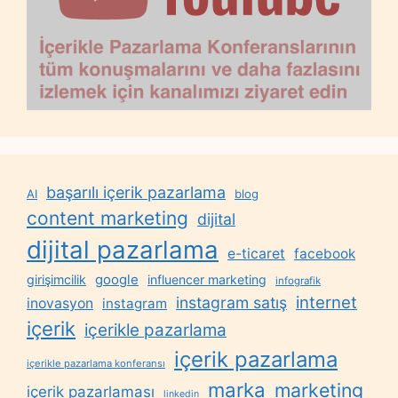
başarılı içerik pazarlama
AI
blog
content marketing
dijital
dijital pazarlama
e-ticaret
facebook
google
girişimcilik
influencer marketing
infografik
internet
instagram satış
inovasyon
instagram
içerik
içerikle pazarlama
içerik pazarlama
içerikle pazarlama konferansı
marka
marketing
içerik pazarlaması
linkedin