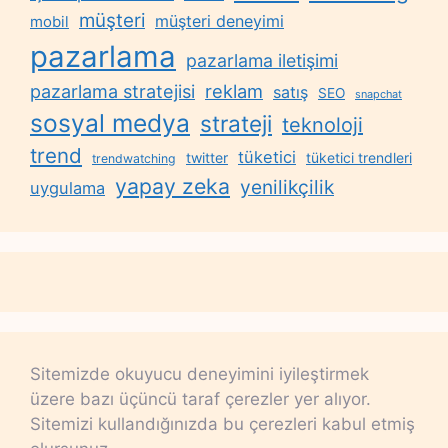
müşteri
müşteri deneyimi
mobil
pazarlama
pazarlama iletişimi
reklam
pazarlama stratejisi
satış
SEO
snapchat
sosyal medya
strateji
teknoloji
trend
tüketici
twitter
tüketici trendleri
trendwatching
yapay zeka
yenilikçilik
uygulama
Sitemizde okuyucu deneyimini iyileştirmek
üzere bazı üçüncü taraf çerezler yer alıyor.
Sitemizi kullandığınızda bu çerezleri kabul etmiş