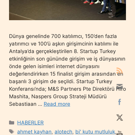
Dünya genelinde 700 katılımcı, 150’den fazla
yatırımcı ve 100’ü aşkın girişimcinin katılımı ile
Antalya’da gerçekleştirilen 8. Startup Turkey
etkinliğinin son gününde girişim ve iş dünyasının
önde gelen isimleri internet dünyasını
değerlendirirken 15 finalist girişim arasından en
başarılı 3 girişim de seçildi. Startup Turkey
Konferansı’nda; M&S Partners Pte Direktörü Hiro
Mashita, Naspers Group Strateji Müdürü
Sebastiaan …
Read more
Categories
HABERLER
Tags
ahmet kayhan
,
alotech
,
bi' kutu mutluluk
,