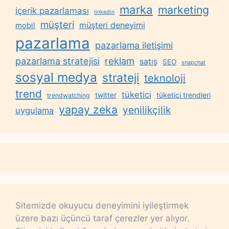
marka
marketing
içerik pazarlaması
linkedin
müşteri
müşteri deneyimi
mobil
pazarlama
pazarlama iletişimi
reklam
pazarlama stratejisi
satış
SEO
snapchat
sosyal medya
strateji
teknoloji
trend
tüketici
twitter
tüketici trendleri
trendwatching
yapay zeka
yenilikçilik
uygulama
Sitemizde okuyucu deneyimini iyileştirmek
üzere bazı üçüncü taraf çerezler yer alıyor.