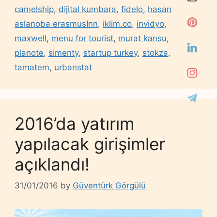
camelship
,
dijital kumbara
,
fidelo
,
hasan
aslanoba erasmusInn
,
iklim.co
,
invidyo
,
maxwell
,
menu for tourist
,
murat kansu
,
planote
,
simenty
,
startup turkey
,
stokza
,
tamatem
,
urbanstat
2016’da yatırım
yapılacak girişimler
açıklandı!
31/01/2016
by
Güventürk Görgülü