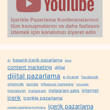
başarılı içerik pazarlama
AI
blog
content marketing
dijital
dijital pazarlama
e-ticaret
facebook
google
girişimcilik
influencer marketing
infografik
internet
instagram satış
inovasyon
instagram
içerik
içerikle pazarlama
içerik pazarlama
içerikle pazarlama konferansı