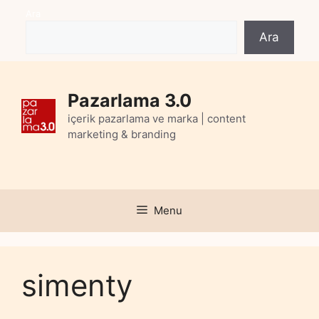
Skip
Ara
to
Ara
content
Pazarlama 3.0
içerik pazarlama ve marka | content
marketing & branding
Menu
simenty