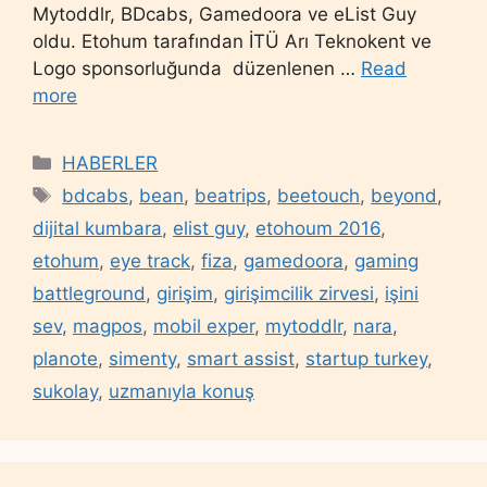
Mytoddlr, BDcabs, Gamedoora ve eList Guy
oldu. Etohum tarafından İTÜ Arı Teknokent ve
Logo sponsorluğunda düzenlenen …
Read
more
Categories
HABERLER
Tags
bdcabs
,
bean
,
beatrips
,
beetouch
,
beyond
,
dijital kumbara
,
elist guy
,
etohoum 2016
,
etohum
,
eye track
,
fiza
,
gamedoora
,
gaming
battleground
,
girişim
,
girişimcilik zirvesi
,
işini
sev
,
magpos
,
mobil exper
,
mytoddlr
,
nara
,
planote
,
simenty
,
smart assist
,
startup turkey
,
sukolay
,
uzmanıyla konuş