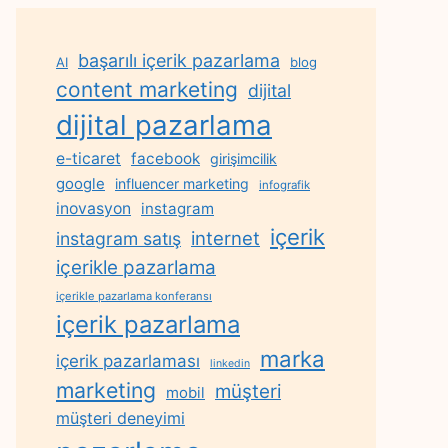
başarılı içerik pazarlama
AI
blog
content marketing
dijital
dijital pazarlama
e-ticaret
facebook
girişimcilik
google
influencer marketing
infografik
inovasyon
instagram
içerik
internet
instagram satış
içerikle pazarlama
içerikle pazarlama konferansı
içerik pazarlama
marka
içerik pazarlaması
linkedin
marketing
müşteri
mobil
müşteri deneyimi