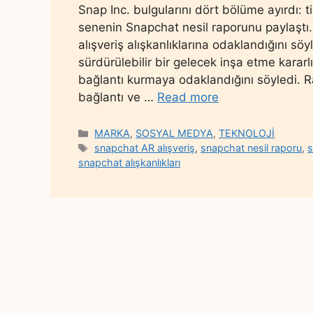
Snap Inc. bulgularını dört bölüme ayırdı: ti
senenin Snapchat nesil raporunu paylaştı.
alışveriş alışkanlıklarına odaklandığını sö
sürdürülebilir bir gelecek inşa etme karar
bağlantı kurmaya odaklandığını söyledi. Ra
bağlantı ve …
Read more
Categories
MARKA
,
SOSYAL MEDYA
,
TEKNOLOJİ
Tags
snapchat AR alışveriş
,
snapchat nesil raporu
,
s
snapchat alışkanlıkları