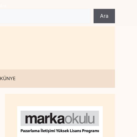
Ara
Ara
 KÜNYE