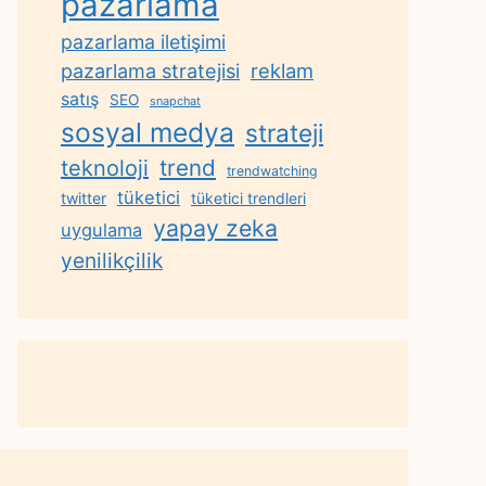
pazarlama
pazarlama iletişimi
reklam
pazarlama stratejisi
satış
SEO
snapchat
sosyal medya
strateji
trend
teknoloji
trendwatching
tüketici
twitter
tüketici trendleri
yapay zeka
uygulama
yenilikçilik