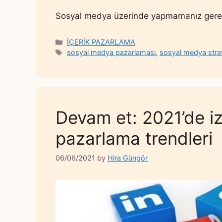
Sosyal medya üzerinde yapmamanız gerek
Categories
İÇERİK PAZARLAMA
Tags
sosyal medya pazarlaması
,
sosyal medya strat
Devam et: 2021’de i
pazarlama trendleri
06/06/2021
by
Hira Güngör