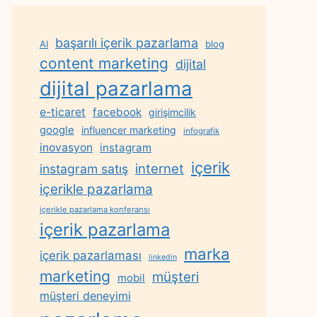
başarılı içerik pazarlama
AI
blog
content marketing
dijital
dijital pazarlama
e-ticaret
facebook
girişimcilik
google
influencer marketing
infografik
inovasyon
instagram
içerik
internet
instagram satış
içerikle pazarlama
içerikle pazarlama konferansı
içerik pazarlama
marka
içerik pazarlaması
linkedin
marketing
müşteri
mobil
müşteri deneyimi