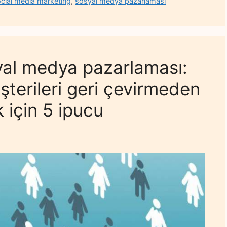
cial media marketing
,
sosyal medya pazarlaması
osyal medya pazarlaması:
şterileri geri çevirmeden
 için 5 ipucu