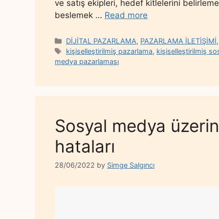
ve satış ekipleri, hedef kitlelerini belirle
beslemek …
Read more
Categories
DİJİTAL PAZARLAMA
,
PAZARLAMA İLETİŞİMİ
Tags
kişiselleştirilmiş pazarlama
,
kişiselleştirilmiş 
medya pazarlaması
Sosyal medya üzerin
hataları
28/06/2022
by
Simge Salgıncı