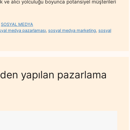
mek ve alıcı yolculuğu boyunca potansiyel müşterileri
,
SOSYAL MEDYA
sosyal medya pazarlaması
,
sosyal medya marketing
,
sosyal
den yapılan pazarlama