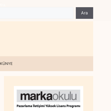
Ara
Ara
 KÜNYE