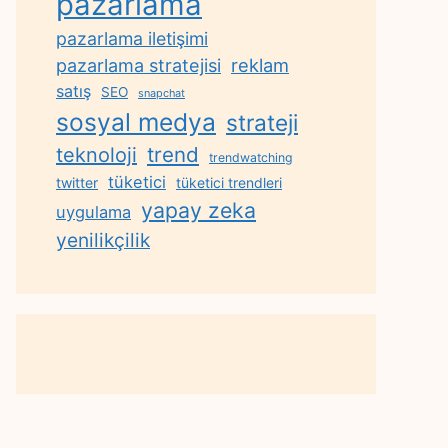
pazarlama
pazarlama iletişimi
reklam
pazarlama stratejisi
satış
SEO
snapchat
sosyal medya
strateji
trend
teknoloji
trendwatching
tüketici
twitter
tüketici trendleri
yapay zeka
uygulama
yenilikçilik