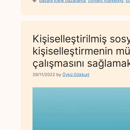
Tags
başarılı içerik pazarlama
,
content marketing
,
so
Kişiselleştirilmiş s
kişiselleştirmenin mü
çalışmasını sağlamak
29/11/2022
by
Öykü Gökkurt