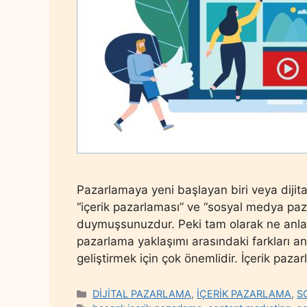
Pazarlamaya yeni başlayan biri veya diji
“içerik pazarlaması” ve “sosyal medya pazar
duymuşsunuzdur. Peki tam olarak ne anlama 
pazarlama yaklaşımı arasındaki farkları anl
geliştirmek için çok önemlidir. İçerik paza
Categories
DİJİTAL PAZARLAMA
,
İÇERİK PAZARLAMA
,
S