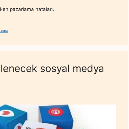
en pazarlama hataları.
ejisi
zlenecek sosyal medya