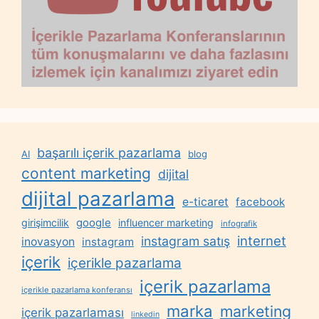
başarılı içerik pazarlama
AI
blog
content marketing
dijital
dijital pazarlama
e-ticaret
facebook
google
girişimcilik
influencer marketing
infografik
internet
instagram satış
inovasyon
instagram
içerik
içerikle pazarlama
içerik pazarlama
içerikle pazarlama konferansı
marka
marketing
içerik pazarlaması
linkedin