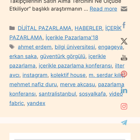
Takipçilerinin Satın Alma Tercihini Ne Ölçüde
Etkiliyor” başlıklı araştırmanın …
Read more
Categories
DİJİTAL PAZARLAMA
,
HABERLER
,
İÇERİK
PAZARLAMA
,
İçerikle Pazarlama'18
Tags
ahmet erdem
,
bilgi üniversitesi
,
engageya
,
erkan saka
,
güventürk görgülü
,
içerikle
pazarlama
,
içerikle pazarlama konferansı
,
ilter
avcı
,
instagram
,
kolektif house
,
m. serdar kılıç
,
mehmet nafiz duru
,
merve akcasu
,
pazarlama
konferansı
,
santralistanbul
,
sosyalkafa
,
video
fabric
,
yandex