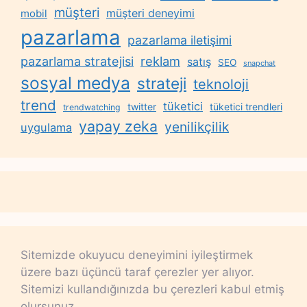
müşteri
müşteri deneyimi
mobil
pazarlama
pazarlama iletişimi
reklam
pazarlama stratejisi
satış
SEO
snapchat
sosyal medya
strateji
teknoloji
trend
tüketici
twitter
tüketici trendleri
trendwatching
yapay zeka
yenilikçilik
uygulama
Sitemizde okuyucu deneyimini iyileştirmek
üzere bazı üçüncü taraf çerezler yer alıyor.
Sitemizi kullandığınızda bu çerezleri kabul etmiş
olursunuz.